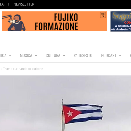
ATTI
NEWSLETTER
TICA
MUSICA
CULTURA
PALINSESTO
PODCAST
te a Trump cucinando col carbone