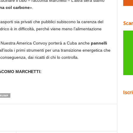
ucinare il cibo – racconta Marchetti – L’altra sera siamo
na col carbone
».
rasporti sia privati che pubblici subiscono la carenza del
Scar
rico è in difficoltà, perché viene meno l’alimentazione
i, il Nuestra America Convoy porterà a Cuba anche
pannelli
all’isola i primi strumenti per una transizione energetica che
 conseguenza, dai ricatti di chi lo controlla.
IACOMO MARCHETTI:
Iscr
RUMP