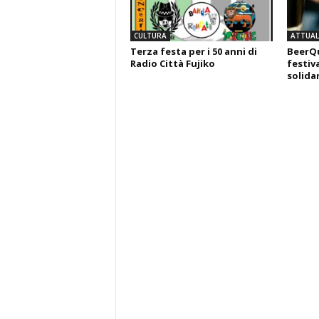
CULTURA
ATTUALI
Terza festa per i 50 anni di
BeerQu
Radio Città Fujiko
festiva
solida