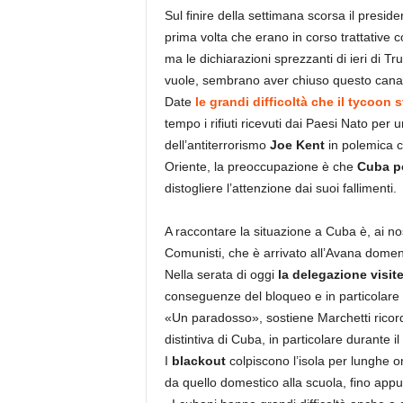
Sul finire della settimana scorsa il presid
prima volta che erano in corso trattative c
ma le dichiarazioni sprezzanti di ieri di
vuole, sembrano aver chiuso questo cana
Date
le grandi difficoltà che il tycoon s
tempo i rifiuti ricevuti dai Paesi Nato per 
dell’antiterrorismo
Joe Kent
in polemica co
Oriente, la preoccupazione è che
Cuba p
distogliere l’attenzione dai suoi fallimenti.
A raccontare la situazione a Cuba è, ai no
Comunisti, che è arrivato all’Avana domeni
Nella serata di oggi
la delegazione visite
conseguenze del bloqueo e in particolare d
«Un paradosso», sostiene Marchetti ricorda
distintiva di Cuba, in particolare durante il
I
blackout
colpiscono l’isola per lunghe ore
da quello domestico alla scuola, fino appun