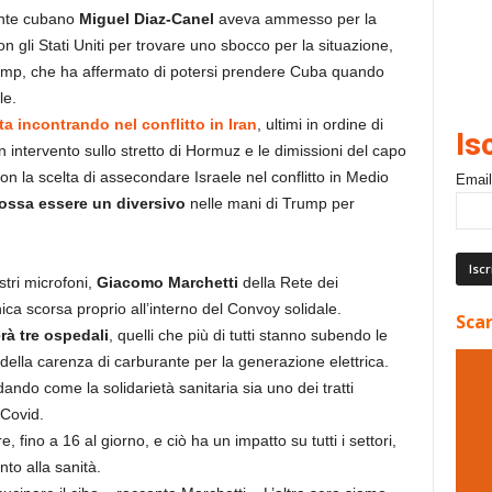
ente cubano
Miguel Diaz-Canel
aveva ammesso per la
on gli Stati Uniti per trovare uno sbocco per la situazione,
 Trump, che ha affermato di potersi prendere Cuba quando
le.
ta incontrando nel conflitto in Iran
, ultimi in ordine di
Is
un intervento sullo stretto di Hormuz e le dimissioni del capo
n la scelta di assecondare Israele nel conflitto in Medio
Email
ossa essere un diversivo
nelle mani di Trump per
stri microfoni,
Giacomo Marchetti
della Rete dei
ca scorsa proprio all’interno del Convoy solidale.
Scar
rà tre ospedali
, quelli che più di tutti stanno subendo le
ella carenza di carburante per la generazione elettrica.
ndo come la solidarietà sanitaria sia uno dei tratti
 Covid.
, fino a 16 al giorno, e ciò ha un impatto su tutti i settori,
to alla sanità.