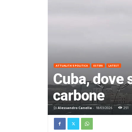
ATTUALITA' E POLITICA
ESTERI
LATEST
Cuba, dove s
carbone
Di
Alessandro Canella
-
18/03/2026
251