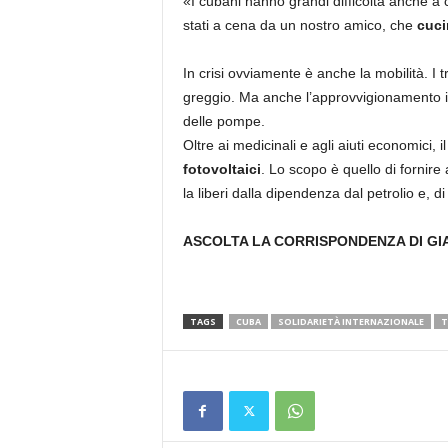
«I cubani hanno grandi difficoltà anche a c
stati a cena da un nostro amico, che
cuci
In crisi ovviamente è anche la mobilità. I t
greggio. Ma anche l’approvvigionamento id
delle pompe.
Oltre ai medicinali e agli aiuti economic
fotovoltaici
. Lo scopo è quello di fornire 
la liberi dalla dipendenza dal petrolio e, di
ASCOLTA LA CORRISPONDENZA DI G
TAGS
CUBA
SOLIDARIETÀ INTERNAZIONALE
T