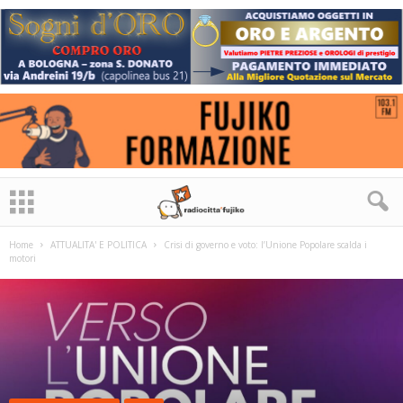
Home
ATTUALITA' E POLITICA
Crisi di governo e voto: l’Unione Popolare scalda i
motori