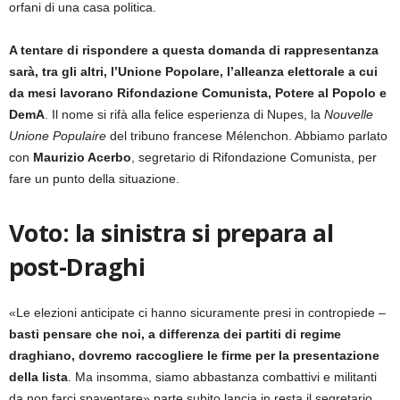
orfani di una casa politica.
A tentare di rispondere a questa domanda di rappresentanza
sarà, tra gli altri, l’Unione Popolare, l’alleanza elettorale a cui
da mesi lavorano Rifondazione Comunista, Potere al Popolo e
DemA
. Il nome si rifà alla felice esperienza di Nupes, la
Nouvelle
Unione Populaire
del tribuno francese Mélenchon. Abbiamo parlato
con
Maurizio Acerbo
, segretario di Rifondazione Comunista, per
fare un punto della situazione.
Voto: la sinistra si prepara al
post-Draghi
«Le elezioni anticipate ci hanno sicuramente presi in contropiede –
basti pensare che noi, a differenza dei partiti di regime
draghiano, dovremo raccogliere le firme per la presentazione
della lista
. Ma insomma, siamo abbastanza combattivi e militanti
da non farci spaventare» parte subito lancia in resta il segretario