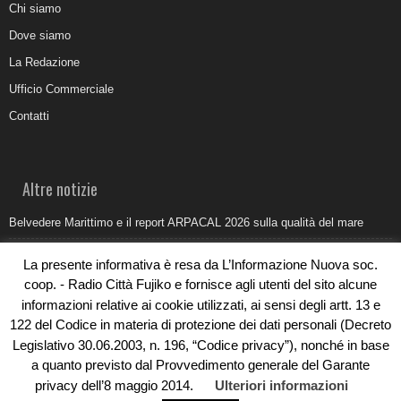
Chi siamo
Dove siamo
La Redazione
Ufficio Commerciale
Contatti
Altre notizie
Belvedere Marittimo e il report ARPACAL 2026 sulla qualità del mare
Come organizzare e allestire una camera ardente per l’ultimo saluto
La presente informativa è resa da L’Informazione Nuova soc.
Umidità di risalita in casa, come riconoscere i segnali veri
coop. - Radio Città Fujiko e fornisce agli utenti del sito alcune
informazioni relative ai cookie utilizzati, ai sensi degli artt. 13 e
Torna il Sun Donato Festival 2026
122 del Codice in materia di protezione dei dati personali (Decreto
Come il busking moderno ridisegna il paesaggio sonoro urbano
Legislativo 30.06.2003, n. 196, “Codice privacy”), nonché in base
a quanto previsto dal Provvedimento generale del Garante
privacy dell’8 maggio 2014.
Ulteriori informazioni