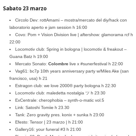
Sabato 23 marzo
Circolo Dev: rottAmami – mostra/mercato del diy/hack con
laboratorio aperto e jam session h 16:00
Covo: Pom + Vision Division live | aftershow: glamorama rcf h
22:00
Locomotiv club: Spring in bologna | locomotiv & freakout –
Guana Batz h 19:00
Mercato Sonato:
Colombre
live x #sunerfestival h 22:00
Vag61: bc7p 10th years anniversary party w/Miles Ake (san
francisco, usa) h 21
Estragon club: we love 2000® party bologna h 22:30
Locomotiv club: maledetta nostalgia ツ h 23:30
ExCentrale: cherophobia – synth-o-matic vol.5
Link: Satoshi Tomiie h 23.30
Tank: Zero gravity pres. konix + sunka h 23:00
Efesto: Tensor | 23 marzo | h 21:00
Gallery16: your funeral #3 h 21:00