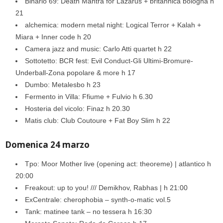
Binario 69: Death Mantra for Lazarus + britannica bologna h
21
alchemica: modern metal night: Logical Terror + Kalah +
Miara + Inner code h 20
Camera jazz and music: Carlo Atti quartet h 22
Sottotetto: BCR fest: Evil Conduct-Gli Ultimi-Bromure-
Underball-Zona popolare & more h 17
Dumbo: Metalesbo h 23
Fermento in Villa: Ffiume + Fulvio h 6.30
Hosteria del vicolo: Finaz h 20.30
Matis club: Club Coutoure + Fat Boy Slim h 22
Domenica 24 marzo
Tpo: Moor Mother live (opening act: theoreme) | atlantico h
20:00
Freakout: up to you! /// Demikhov, Rabhas | h 21:00
ExCentrale: cherophobia – synth-o-matic vol.5
Tank: matinee tank – no tessera h 16:30