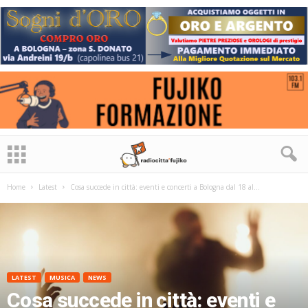
Home
Latest
Cosa succede in città: eventi e concerti a Bologna dal 18 al...
LATEST
MUSICA
NEWS
Cosa succede in città: eventi e