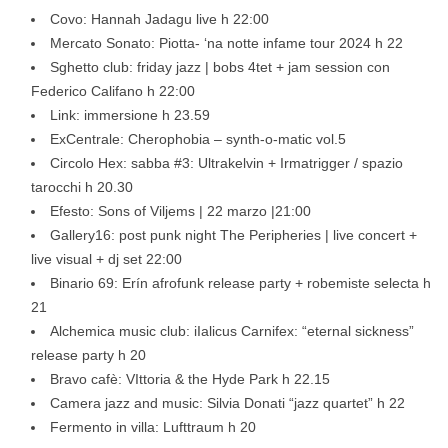
Covo: Hannah Jadagu live h 22:00
Mercato Sonato: Piotta- ‘na notte infame tour 2024 h 22
Sghetto club: friday jazz | bobs 4tet + jam session con
Federico Califano h 22:00
Link: immersione h 23.59
ExCentrale: Cherophobia – synth-o-matic vol.5
Circolo Hex: sabba #3: Ultrakelvin + Irmatrigger / spazio
tarocchi h 20.30
Efesto: Sons of Viljems | 22 marzo |21:00
Gallery16: post punk night The Peripheries | live concert +
live visual + dj set 22:00
Binario 69: Erín afrofunk release party + robemiste selecta h
21
Alchemica music club: iIalicus Carnifex: “eternal sickness”
release party h 20
Bravo cafè: VIttoria & the Hyde Park h 22.15
Camera jazz and music: Silvia Donati “jazz quartet” h 22
Fermento in villa: Lufttraum h 20