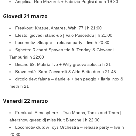
Angelica: Rob Mazurek + Fabrizio Puglisi duo h 19.30
Giovedì 21 marzo
Freakout: Krasue, Antares, Wah ‘77 | h 21:00
Efesto: giovedì stand-up | Valo Pusceddu | h 21:00
Locomotiv: Sleap-e – release party – live h 20:30
Sghetto: Richard Spaven trio ft. Tendayi & Giovanni
Tamburini h 22:00
Binario 69: Makrìa live + Willy groove selecta h 21
Bravo cafè: Sara Zaccarelli & Aldo Betto duo h 21.45
circolo dev: falana – danielle + ben peggio + ilaria inox &
meth h 21
Venerdì 22 marzo
Freakout: Atmosphere – Two Moons, Tanks and Tears |
aftershow guest: dj miss Nuit Blanche | h 22:00
Locomotiv club: A Toys Orchestra – release party – live h
20:30