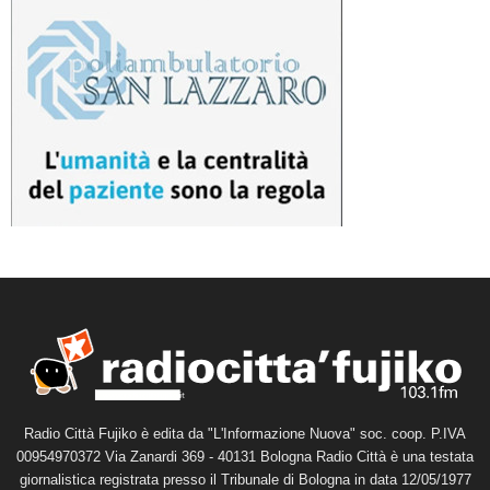
Radio Città Fujiko è edita da "L'Informazione Nuova" soc. coop. P.IVA
00954970372 Via Zanardi 369 - 40131 Bologna Radio Città è una testata
giornalistica registrata presso il Tribunale di Bologna in data 12/05/1977