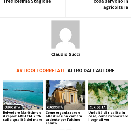
Tredicesima Stagione
cosa servono in
agricoltura
Claudio Succi
ARTICOLI CORRELATI
ALTRO DALL'AUTORE
CURIOSITÀ
CURIOSITÀ
CURIOSITÀ
Belvedere Marittimo e
Come organizzare e
Umidità di risalita in
il report ARPACAL 2026
allestire una camera
casa, come riconoscere
sulla qualità del mare
ardente per l’ultimo
i segnali veri
saluto