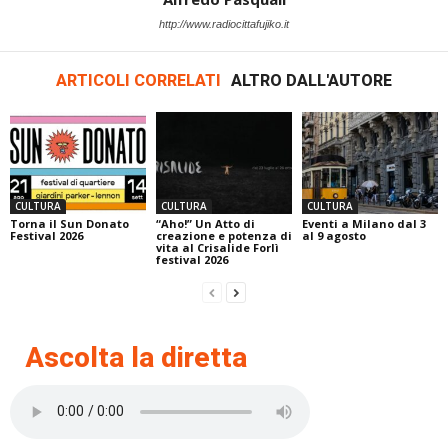
http://www.radiocittafujiko.it
ARTICOLI CORRELATI
ALTRO DALL'AUTORE
CULTURA
CULTURA
CULTURA
Torna il Sun Donato
“Aho!” Un Atto di
Eventi a Milano dal 3
Festival 2026
creazione e potenza di
al 9 agosto
vita al Crisalide Forlì
festival 2026
Ascolta la diretta