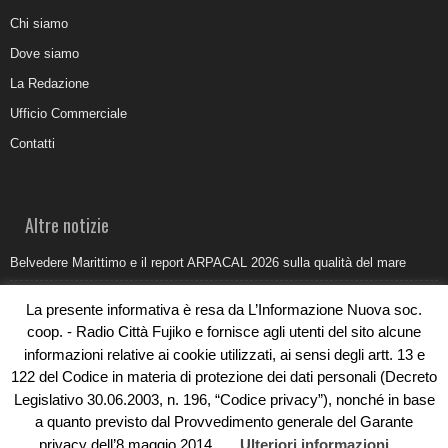
Chi siamo
Dove siamo
La Redazione
Ufficio Commerciale
Contatti
Altre notizie
Belvedere Marittimo e il report ARPACAL 2026 sulla qualità del mare
Come organizzare e allestire una camera ardente per l’ultimo saluto
La presente informativa è resa da L’Informazione Nuova soc.
Umidità di risalita in casa, come riconoscere i segnali veri
coop. - Radio Città Fujiko e fornisce agli utenti del sito alcune
informazioni relative ai cookie utilizzati, ai sensi degli artt. 13 e
Torna il Sun Donato Festival 2026
122 del Codice in materia di protezione dei dati personali (Decreto
Come il busking moderno ridisegna il paesaggio sonoro urbano
Legislativo 30.06.2003, n. 196, “Codice privacy”), nonché in base
a quanto previsto dal Provvedimento generale del Garante
privacy dell’8 maggio 2014.
Ulteriori informazioni