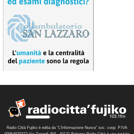
Radio Città Fujiko è edita da "L'Informazione Nuova" soc. coop. P.IVA
00954970372 Via Zanardi 369 - 40131 Bologna Radio Città è una testata