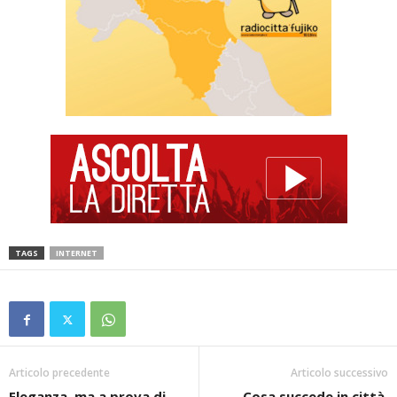
TAGS
INTERNET
Articolo precedente
Articolo successivo
Eleganza, ma a prova di
Cosa succede in città,