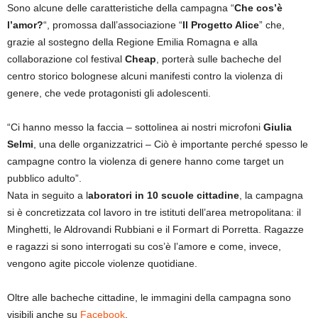
Sono alcune delle caratteristiche della campagna “
Che cos’è
l’amor?
“, promossa dall’associazione “
Il Progetto Alice
” che,
grazie al sostegno della Regione Emilia Romagna e alla
collaborazione col festival
Cheap
, porterà sulle bacheche del
centro storico bolognese alcuni manifesti contro la violenza di
genere, che vede protagonisti gli adolescenti.
“Ci hanno messo la faccia – sottolinea ai nostri microfoni
Giulia
Selmi
, una delle organizzatrici – Ciò è importante perché spesso le
campagne contro la violenza di genere hanno come target un
pubblico adulto”.
Nata in seguito a l
aboratori in 10 scuole cittadine
, la campagna
si è concretizzata col lavoro in tre istituti dell’area metropolitana: il
Minghetti, le Aldrovandi Rubbiani e il Formart di Porretta. Ragazze
e ragazzi si sono interrogati su cos’è l’amore e come, invece,
vengono agite piccole violenze quotidiane.
Oltre alle bacheche cittadine, le immagini della campagna sono
visibili anche su
Facebook
.