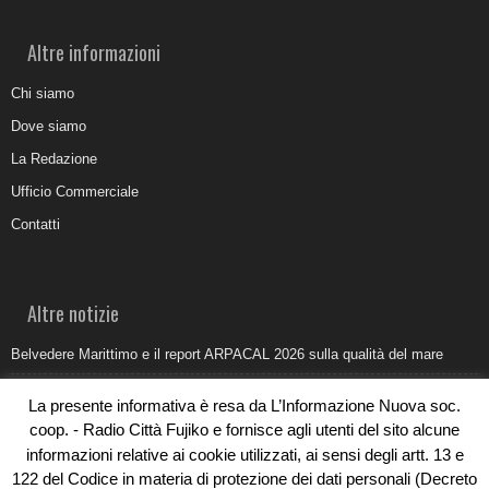
Altre informazioni
Chi siamo
Dove siamo
La Redazione
Ufficio Commerciale
Contatti
Altre notizie
Belvedere Marittimo e il report ARPACAL 2026 sulla qualità del mare
Come organizzare e allestire una camera ardente per l’ultimo saluto
La presente informativa è resa da L’Informazione Nuova soc.
Umidità di risalita in casa, come riconoscere i segnali veri
coop. - Radio Città Fujiko e fornisce agli utenti del sito alcune
informazioni relative ai cookie utilizzati, ai sensi degli artt. 13 e
Torna il Sun Donato Festival 2026
122 del Codice in materia di protezione dei dati personali (Decreto