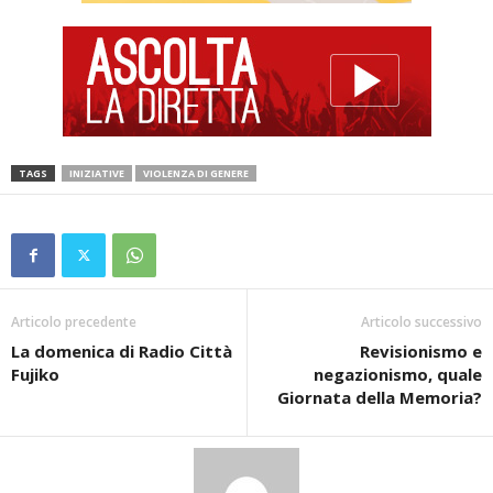
TAGS
INIZIATIVE
VIOLENZA DI GENERE
Articolo precedente
Articolo successivo
La domenica di Radio Città
Revisionismo e
Fujiko
negazionismo, quale
Giornata della Memoria?