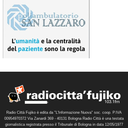
Radio Città Fujiko è edita da "L'Informazione Nuova" soc. coop. P.IVA
00954970372 Via Zanardi 369 - 40131 Bologna Radio Città è una testata
giornalistica registrata presso il Tribunale di Bologna in data 12/05/1977