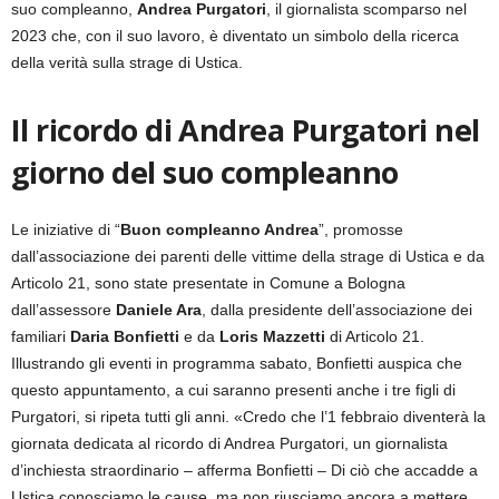
suo compleanno,
Andrea Purgatori
, il giornalista scomparso nel
2023 che, con il suo lavoro, è diventato un simbolo della ricerca
della verità sulla strage di Ustica.
Il ricordo di Andrea Purgatori nel
giorno del suo compleanno
Le iniziative di “
Buon compleanno Andrea
”, promosse
dall’associazione dei parenti delle vittime della strage di Ustica e da
Articolo 21, sono state presentate in Comune a Bologna
dall’assessore
Daniele Ara
, dalla presidente dell’associazione dei
familiari
Daria Bonfietti
e da
Loris Mazzetti
di Articolo 21.
Illustrando gli eventi in programma sabato, Bonfietti auspica che
questo appuntamento, a cui saranno presenti anche i tre figli di
Purgatori, si ripeta tutti gli anni. «Credo che l’1 febbraio diventerà la
giornata dedicata al ricordo di Andrea Purgatori, un giornalista
d’inchiesta straordinario – afferma Bonfietti – Di ciò che accadde a
Ustica conosciamo le cause, ma non riusciamo ancora a mettere