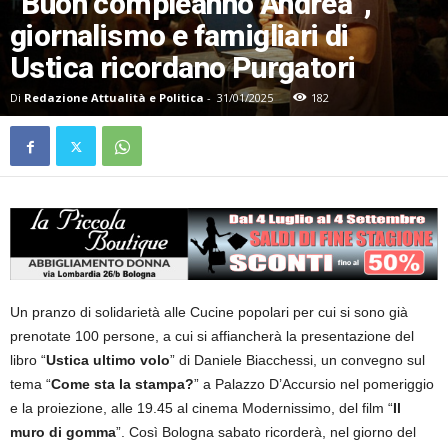
“Buon compleanno Andrea”,
giornalismo e famigliari di
Ustica ricordano Purgatori
Di
Redazione Attualità e Politica
-
31/01/2025
182
Un pranzo di solidarietà alle Cucine popolari per cui si sono già
prenotate 100 persone, a cui si affiancherà la presentazione del
libro “
Ustica ultimo volo
” di Daniele Biacchessi, un convegno sul
tema “
Come sta la stampa?
” a Palazzo D’Accursio nel pomeriggio
e la proiezione, alle 19.45 al cinema Modernissimo, del film “
Il
muro di gomma
”. Così Bologna sabato ricorderà, nel giorno del