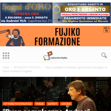
Home
ATTUALITA' E POLITICA
“Buon compleanno Andrea”, giornalismo e famigliari di
Ustica ricordano Purgatori
ATTUALITA' E POLITICA
ITALIA
LATEST
LOCALE