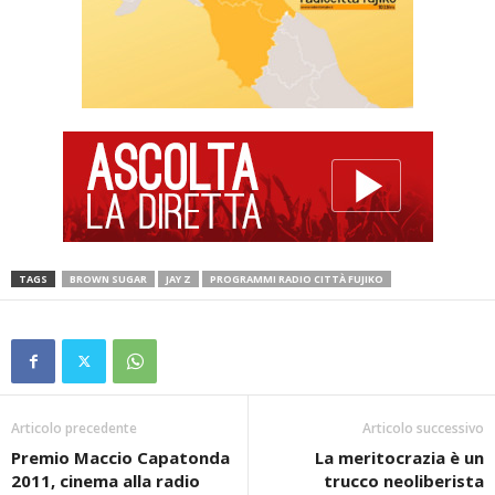
TAGS
BROWN SUGAR
JAY Z
PROGRAMMI RADIO CITTÀ FUJIKO
Articolo precedente
Articolo successivo
Premio Maccio Capatonda
La meritocrazia è un
2011, cinema alla radio
trucco neoliberista