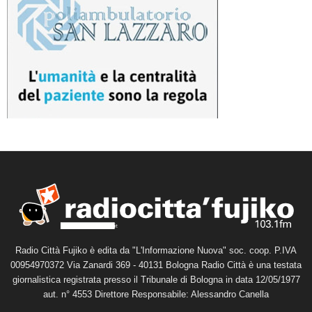
Radio Città Fujiko è edita da "L'Informazione Nuova" soc. coop. P.IVA
00954970372 Via Zanardi 369 - 40131 Bologna Radio Città è una testata
giornalistica registrata presso il Tribunale di Bologna in data 12/05/1977
aut. n° 4553 Direttore Responsabile: Alessandro Canella