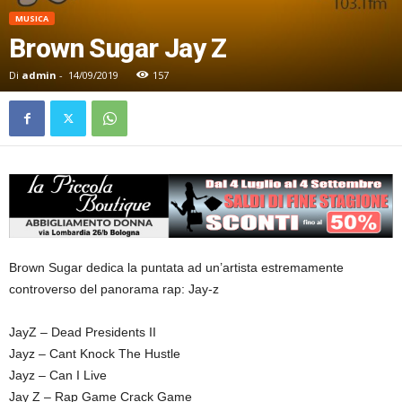
MUSICA
Brown Sugar Jay Z
Di
admin
-
14/09/2019
157
Brown Sugar dedica la puntata ad un’artista estremamente
controverso del panorama rap: Jay-z
JayZ – Dead Presidents II
Jayz – Cant Knock The Hustle
Jayz – Can I Live
Jay Z – Rap Game Crack Game