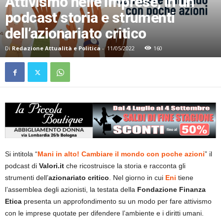
Attivismo nelle imprese, in un
podcast storia e strumenti
dell’azionariato critico
Di
Redazione Attualità e Politica
-
11/05/2022
160
Si intitola “
Mani in alto! Cambiare il mondo con poche azioni
” il
podcast di
Valori.it
che ricostruisce la storia e racconta gli
strumenti dell’
azionariato critico
. Nel giorno in cui
Eni
tiene
l’assemblea degli azionisti, la testata della
Fondazione Finanza
Etica
presenta un approfondimento su un modo per fare attivismo
con le imprese quotate per difendere l’ambiente e i diritti umani.