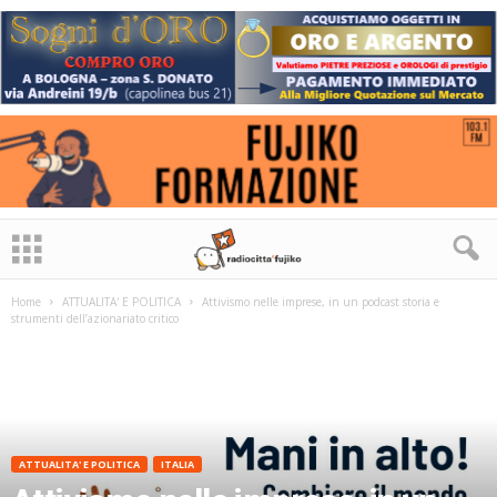
Home
ATTUALITA' E POLITICA
Attivismo nelle imprese, in un podcast storia e
strumenti dell’azionariato critico
ATTUALITA' E POLITICA
ITALIA