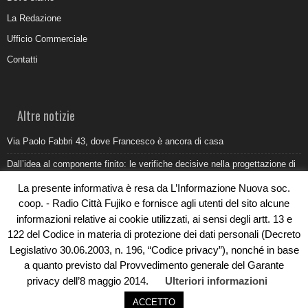
La Redazione
Ufficio Commerciale
Contatti
Altre notizie
Via Paolo Fabbri 43, dove Francesco è ancora di casa
Dall’idea al componente finito: le verifiche decisive nella progettazione di
uno stampo industriale
La presente informativa è resa da L’Informazione Nuova soc.
Belvedere Marittimo e il report ARPACAL 2026 sulla qualità del mare
coop. - Radio Città Fujiko e fornisce agli utenti del sito alcune
informazioni relative ai cookie utilizzati, ai sensi degli artt. 13 e
Come organizzare e allestire una camera ardente per l’ultimo saluto
122 del Codice in materia di protezione dei dati personali (Decreto
Umidità di risalita in casa, come riconoscere i segnali veri
Legislativo 30.06.2003, n. 196, “Codice privacy”), nonché in base
a quanto previsto dal Provvedimento generale del Garante
privacy dell’8 maggio 2014.
Ulteriori informazioni
ACCETTO
© Copyright 2019 - Rivoluzioni Digitali