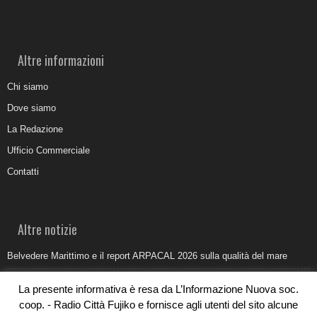
Altre informazioni
Chi siamo
Dove siamo
La Redazione
Ufficio Commerciale
Contatti
Altre notizie
Belvedere Marittimo e il report ARPACAL 2026 sulla qualità del mare
Come organizzare e allestire una camera ardente per l’ultimo saluto
La presente informativa è resa da L’Informazione Nuova soc.
Umidità di risalita in casa, come riconoscere i segnali veri
coop. - Radio Città Fujiko e fornisce agli utenti del sito alcune