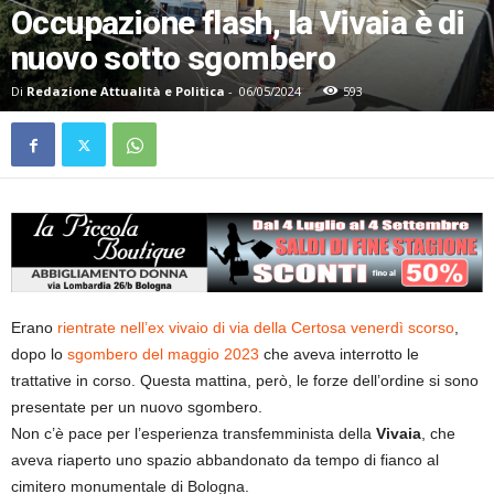
Occupazione flash, la Vivaia è di
nuovo sotto sgombero
Di
Redazione Attualità e Politica
-
06/05/2024
593
Erano
rientrate nell’ex vivaio di via della Certosa venerdì scorso
,
dopo lo
sgombero del maggio 2023
che aveva interrotto le
trattative in corso. Questa mattina, però, le forze dell’ordine si sono
presentate per un nuovo sgombero.
Non c’è pace per l’esperienza transfemminista della
Vivaia
, che
aveva riaperto uno spazio abbandonato da tempo di fianco al
cimitero monumentale di Bologna.