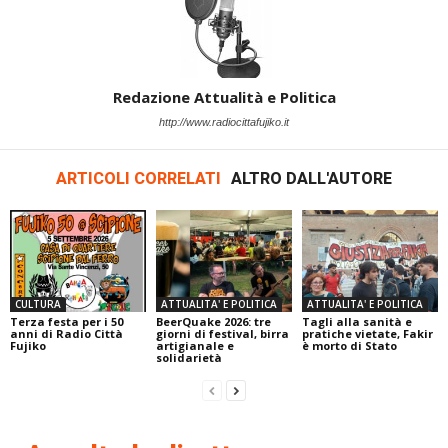
Redazione Attualità e Politica
http://www.radiocittafujiko.it
ARTICOLI CORRELATI
ALTRO DALL'AUTORE
CULTURA
ATTUALITA' E POLITICA
ATTUALITA' E POLITICA
Terza festa per i 50
BeerQuake 2026: tre
Tagli alla sanità e
anni di Radio Città
giorni di festival, birra
pratiche vietate, Fakir
Fujiko
artigianale e
è morto di Stato
solidarietà