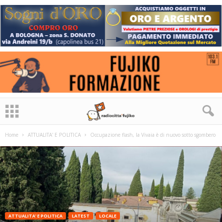
Home
ATTUALITA' E POLITICA
Occupazione flash, la Vivaia è di nuovo sotto sgombero
ATTUALITA' E POLITICA
LATEST
LOCALE