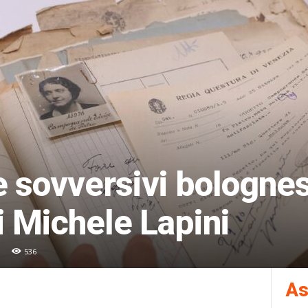
 sovversivi bolognes
di Michele Lapini
536
As