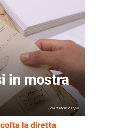
i in mostra
Foto di Michele Lapini
colta la diretta