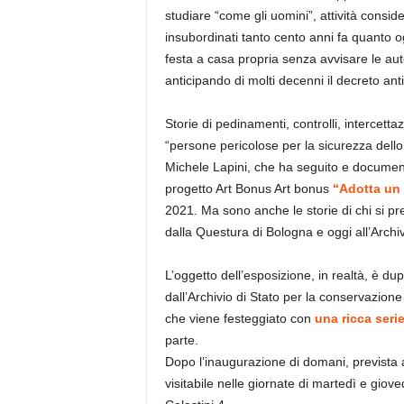
studiare “come gli uomini”, attività consi
insubordinati tanto cento anni fa quanto o
festa a casa propria senza avvisare le aut
anticipando di molti decenni il decreto ant
Storie di pedinamenti, controlli, intercettaz
“persone pericolose per la sicurezza dello 
Michele Lapini, che ha seguito e documentato
progetto Art Bonus Art bonus
“Adotta un 
2021. Ma sono anche le storie di chi si pre
dalla Questura di Bologna e oggi all’Archi
L’oggetto dell’esposizione, in realtà, è du
dall’Archivio di Stato per la conservazio
che viene festeggiato con
una ricca serie
parte.
Dopo l’inaugurazione di domani, prevista a
visitabile nelle giornate di martedì e giov