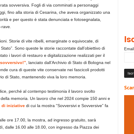
derata sovversiva. Fogli di via comminati a personaggi
ggi, fino alla storia di Cesarina, che aveva organizzato una
orità e per questo è stata denunciata e fotosegnalata,
i-rave.
Is
ioni. Storie di vite ribelli, emarginate o equivocate, di
Stato”. Sono queste le storie raccontate dall’obiettivo di
Email
 i lavori di restauro e digitalizzazione realizzati per il
sovversivo!”
, lanciato dall’Archivio di Stato di Bologna nel
nde cura di queste vite conservate nei fascicoli prodotti
vio di Stato, mantenendo viva la loro memoria.
Scar
plice, perché al contempo testimonia il lavoro svolto
ne della memoria. Un lavoro che nel 2024 compie 150 anni e
 di iniziative
di cui la mostra “Sovversivi e Sovversive” fa
lle ore 17.00, la mostra, ad ingresso gratuito, sarà
edì, dalle 16.00 alle 18.00, con ingresso da Piazza dei