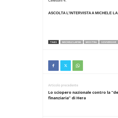
Celestini 4.
ASCOLTA L’INTERVISTA A MICHELE LAP
TAGS
MICHELE LAPINI
MOSTRA
SOVVERSIVE
Articolo precedente
Lo sciopero nazionale contro la “de
finanziaria” di Hera