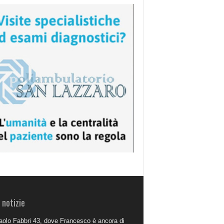
 notizie
aolo Fabbri 43, dove Francesco è ancora di