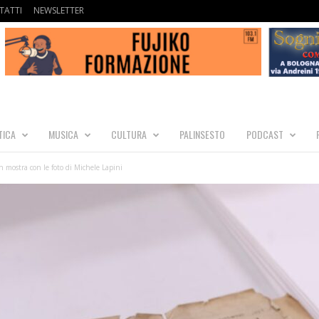
TATTI
NEWSLETTER
TICA
MUSICA
CULTURA
PALINSESTO
PODCAST
in mostra con le foto di Michele Lapini