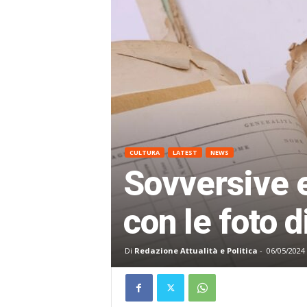
CULTURA
LATEST
NEWS
Sovversive e
con le foto 
Di
Redazione Attualità e Politica
-
06/05/2024