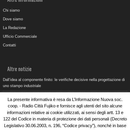
Chi siamo
Dove siamo
La Redazione
Ufficio Commerciale
Contatti
Altre notizie
Dall’idea al componente finito: le verifiche decisive nella progettazione di
uno stampo industriale
Belvedere Marittimo e il report ARPACAL 2026 sulla qualità del mare
La presente informativa è resa da L’Informazione Nuova soc.
Come organizzare e allestire una camera ardente per l’ultimo saluto
coop. - Radio Città Fujiko e fornisce agli utenti del sito alcune
informazioni relative ai cookie utilizzati, ai sensi degli artt. 13 e
Umidità di risalita in casa, come riconoscere i segnali veri
122 del Codice in materia di protezione dei dati personali (Decreto
Torna il Sun Donato Festival 2026
Legislativo 30.06.2003, n. 196, “Codice privacy”), nonché in base