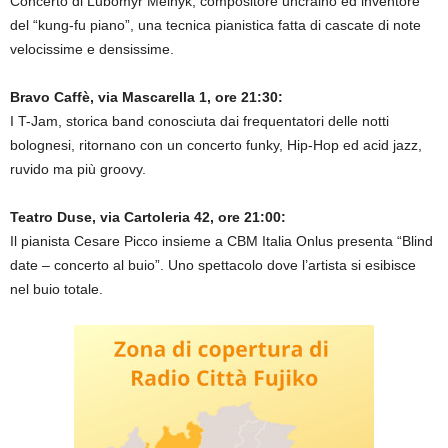
Concerto di Lubomyr Melnyk, compositore uncraino ed inventore
del “kung-fu piano”, una tecnica pianistica fatta di cascate di note
velocissime e densissime.
Bravo Caffè, via Mascarella 1, ore 21:30:
I T-Jam, storica band conosciuta dai frequentatori delle notti
bolognesi, ritornano con un concerto funky, Hip-Hop ed acid jazz,
ruvido ma più groovy.
Teatro Duse, via Cartoleria 42, ore 21:00:
Il pianista Cesare Picco insieme a CBM Italia Onlus presenta “Blind
date – concerto al buio”. Uno spettacolo dove l’artista si esibisce
nel buio totale.