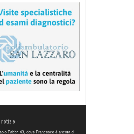
 notizie
aolo Fabbri 43, dove Francesco è ancora di