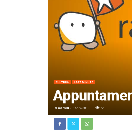
CULTURA
LAST MINUTE
Appuntamenti
Di
admin
-
14/09/2019
55