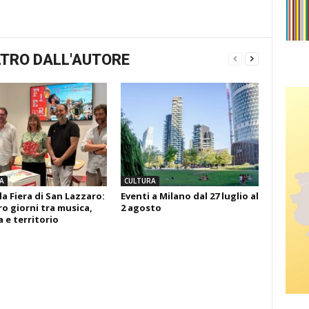
TRO DALL'AUTORE
A
CULTURA
la Fiera di San Lazzaro:
Eventi a Milano dal 27 luglio al
o giorni tra musica,
2 agosto
 e territorio