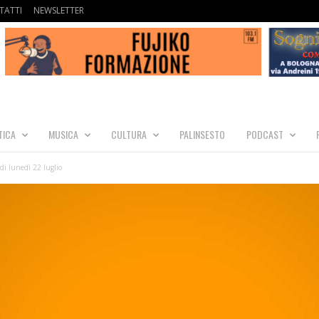
TATTI
NEWSLETTER
TICA
MUSICA
CULTURA
PALINSESTO
PODCAST
i lunedì 22 luglio