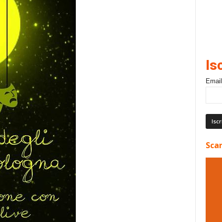
Is
Email
Scar