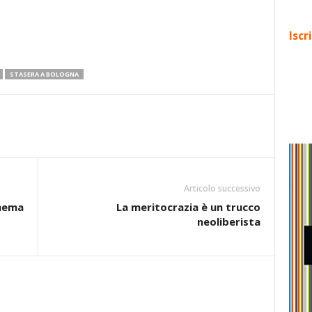
Iscr
STASERA A BOLOGNA
Articolo successivo
inema
La meritocrazia è un trucco
neoliberista