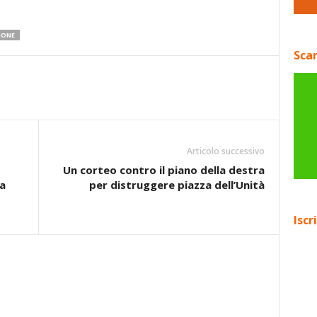
IONE
Scar
Articolo successivo
Un corteo contro il piano della destra
a
per distruggere piazza dell’Unità
Iscr