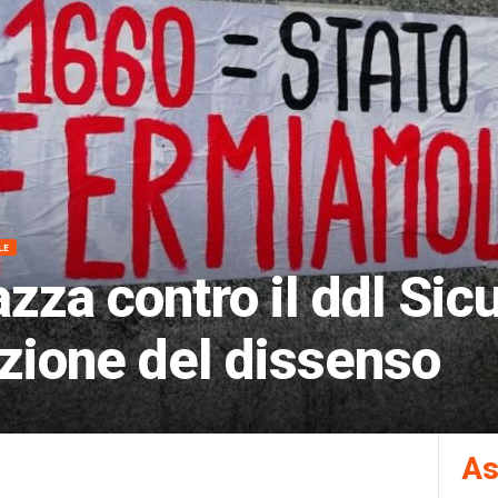
LE
zza contro il ddl Sic
zione del dissenso
As