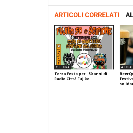
ARTICOLI CORRELATI
AL
CULTURA
ATTUALI
Terza festa per i 50 anni di
BeerQu
Radio Città Fujiko
festiva
solida