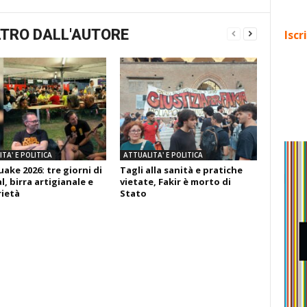
TRO DALL'AUTORE
Iscr
TA' E POLITICA
ATTUALITA' E POLITICA
ake 2026: tre giorni di
Tagli alla sanità e pratiche
l, birra artigianale e
vietate, Fakir è morto di
rietà
Stato