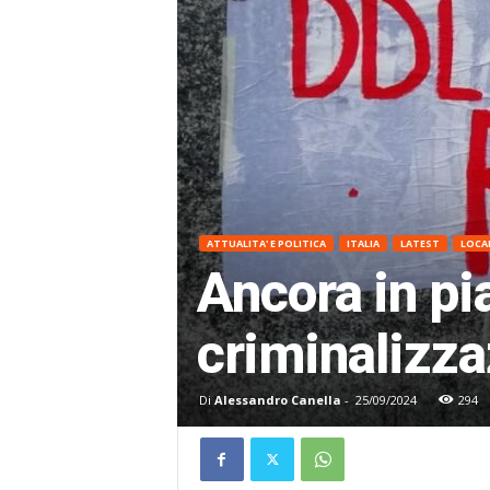
ATTUALITA' E POLITICA
ITALIA
LATEST
LOCA
Ancora in pia
criminalizza
Di
Alessandro Canella
-
25/09/2024
294