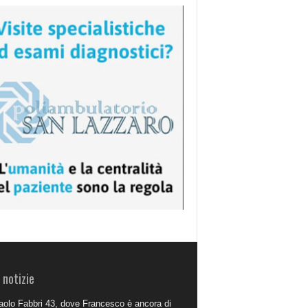
 notizie
aolo Fabbri 43, dove Francesco è ancora di