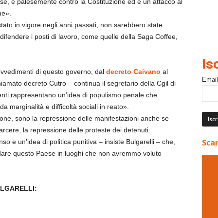
ese, è palesemente contro la Costituzione ed è un attacco al
he».
 stato in vigore negli anni passati, non sarebbero state
er difendere i posti di lavoro, come quelle della Saga Coffee,
Is
provvedimenti di questo governo, dal
decreto Caivano
al
Email
amato decreto Cutro – continua il segretario della Cgil di
enti rappresentano un’idea di populismo penale che
arginalità e difficoltà sociali in reato».
azione, sono la repressione delle manifestazioni anche se
 carcere, la repressione delle proteste dei detenuti.
Scar
o e un’idea di politica punitiva – insiste Bulgarelli – che,
dare questo Paese in luoghi che non avremmo voluto
ULGARELLI: