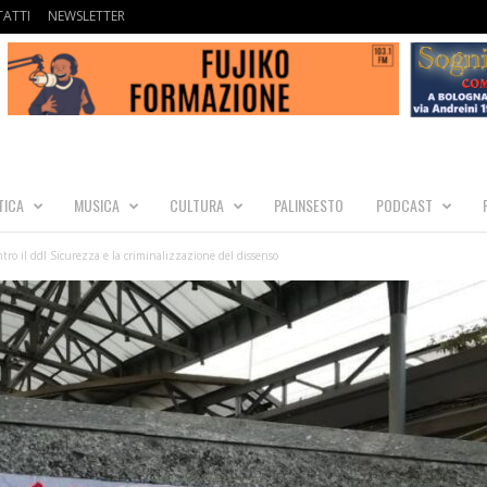
ATTI
NEWSLETTER
TICA
MUSICA
CULTURA
PALINSESTO
PODCAST
tro il ddl Sicurezza e la criminalizzazione del dissenso