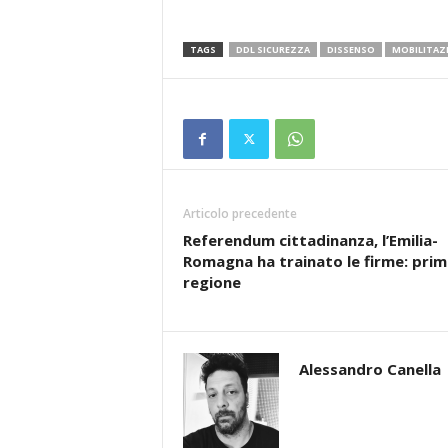
TAGS
DDL SICUREZZA
DISSENSO
MOBILITAZ
Articolo precedente
Referendum cittadinanza, l’Emilia-
Romagna ha trainato le firme: prim
regione
Alessandro Canella