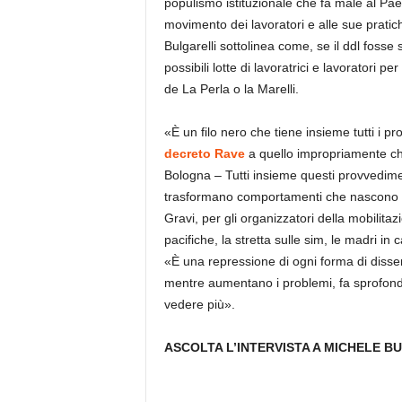
populismo istituzionale che fa male al Pa
movimento dei lavoratori e alle sue pratic
Bulgarelli sottolinea come, se il ddl fosse
possibili lotte di lavoratrici e lavoratori p
de La Perla o la Marelli.
«È un filo nero che tiene insieme tutti i 
decreto Rave
a quello impropriamente chi
Bologna – Tutti insieme questi provvedim
trasformano comportamenti che nascono da m
Gravi, per gli organizzatori della mobilit
pacifiche, la stretta sulle sim, le madri in
«È una repressione di ogni forma di dissens
mentre aumentano i problemi, fa sprofon
vedere più».
ASCOLTA L’INTERVISTA A MICHELE B