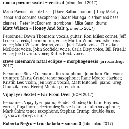
mario pavone sextet – vertical
(clean feed 2017)
Mario Pavone double bass | Dave Ballou trumpet | Tony Malaby
tenor and soprano saxophone | Oscar Noriega clarinet and bass
clarinet | Peter McEachern trombone | Mike Sarin drums
Matt Wilson – Honey And Salt
(palmetto 2017)
Personnel: Dawn Thomson: vocals, guitar; Ron Miles: cornet; Jeff
Lederer: reeds, harmonium, voice; Martin Wind: acoustic bass,
voice; Matt Wilson: drums, voice; Jack Black: voice; Christian
McBride: voice; John Scofield: voice; Carla Bley: voice; Bill Frisell,:
voice; Joe Lovano: voice; Rufus Reid: voice.
steve coleman’s natal eclipse – morphogenesis
(pi recordings,
2017)
Personnel: Steve Coleman: alto saxophone; Jonathan Finlayson:
trumpet; Maria Grand: tenor saxophone; Rane Moore: clarinet;
Kristin Lee: violin; Jen Shyu: vocals; Matt Mitchell: piano; Greg
Chudzik: bass; Neeraj Mehta: percussion.
Vijay Iyer Sextet – Far From Over
(ECM 2017)
Personnel: Vijay Iyer: piano, Fender Rhodes; Graham Haynes:
cornet, flugelhorn, electronics; Steve Lehman: alto saxophone;
Mark Shim: tenor saxophone; Stephan Crump: double-bass;
Tyshawn Sorey: drums.
Roberto Negro – trio dadada – saison 3
(label bleu 2017)