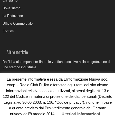
Chi siamo
Dove siamo
La Redazione
Ufficio Commerciale
Contatti
Altre notizie
Dall’idea al componente finito: le verifiche decisive nella progettazione di
uno stampo industriale
Belvedere Marittimo e il report ARPACAL 2026 sulla qualità del mare
La presente informativa è resa da L’Informazione Nuova soc.
Come organizzare e allestire una camera ardente per l’ultimo saluto
coop. - Radio Città Fujiko e fornisce agli utenti del sito alcune
informazioni relative ai cookie utilizzati, ai sensi degli artt. 13 e
Umidità di risalita in casa, come riconoscere i segnali veri
122 del Codice in materia di protezione dei dati personali (Decreto
Torna il Sun Donato Festival 2026
Legislativo 30.06.2003, n. 196, “Codice privacy”), nonché in base
a quanto previsto dal Provvedimento generale del Garante
privacy dell’8 maggio 2014.
Ulteriori informazioni