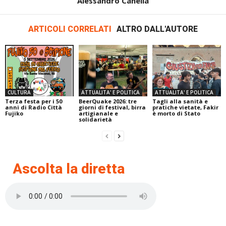
Alessandro Canella
ARTICOLI CORRELATI
ALTRO DALL'AUTORE
CULTURA
ATTUALITA' E POLITICA
ATTUALITA' E POLITICA
Terza festa per i 50
BeerQuake 2026: tre
Tagli alla sanità e
anni di Radio Città
giorni di festival, birra
pratiche vietate, Fakir
Fujiko
artigianale e
è morto di Stato
solidarietà
Ascolta la diretta