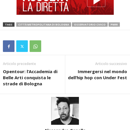
TAGS
CITTÀ METROPOLITANA DI BOLOGNA
OSSERVATORIO CIVICO
PNRR
Articolo precedente
Articolo successivo
Opentour: l’Accademia di
Immergersi nel mondo
Belle Arti conquista le
dell’hip hop con Under Fest
strade di Bologna