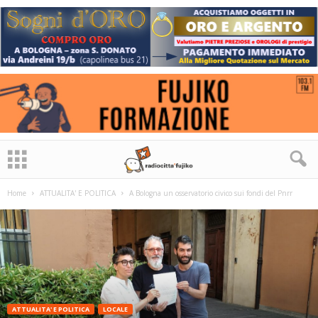
Home
ATTUALITA' E POLITICA
A Bologna un osservatorio civico sui fondi del Pnrr
ATTUALITA' E POLITICA
LOCALE