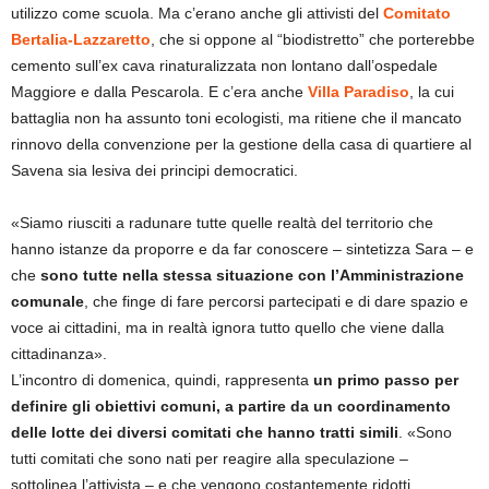
utilizzo come scuola. Ma c’erano anche gli attivisti del
Comitato
Bertalia-Lazzaretto
, che si oppone al “biodistretto” che porterebbe
cemento sull’ex cava rinaturalizzata non lontano dall’ospedale
Maggiore e dalla Pescarola. E c’era anche
Villa Paradiso
, la cui
battaglia non ha assunto toni ecologisti, ma ritiene che il mancato
rinnovo della convenzione per la gestione della casa di quartiere al
Savena sia lesiva dei principi democratici.
«Siamo riusciti a radunare tutte quelle realtà del territorio che
hanno istanze da proporre e da far conoscere – sintetizza Sara – e
che
sono tutte nella stessa situazione con l’Amministrazione
comunale
, che finge di fare percorsi partecipati e di dare spazio e
voce ai cittadini, ma in realtà ignora tutto quello che viene dalla
cittadinanza».
L’incontro di domenica, quindi, rappresenta
un primo passo per
definire gli obiettivi comuni, a partire da un coordinamento
delle lotte dei diversi comitati che hanno tratti simili
. «Sono
tutti comitati che sono nati per reagire alla speculazione –
sottolinea l’attivista – e che vengono costantemente ridotti