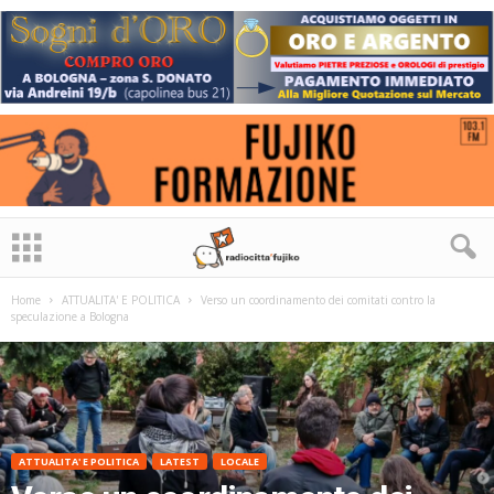
Home
ATTUALITA' E POLITICA
Verso un coordinamento dei comitati contro la
speculazione a Bologna
ATTUALITA' E POLITICA
LATEST
LOCALE