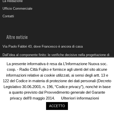
La Redazione
Ufficio Commerciale
Contatti
Altre notizie
Via Paolo Fabbri 43, dove Francesco è ancora di casa
Dall’idea al componente finito: le verifiche decisive nella progettazione di
uno stampo industriale
La presente informativa è resa da L’Informazione Nuova soc.
Belvedere Marittimo e il report ARPACAL 2026 sulla qualità del mare
coop. - Radio Città Fujiko e fornisce agli utenti del sito alcune
informazioni relative ai cookie utilizzati, ai sensi degli artt. 13 e
Come organizzare e allestire una camera ardente per l’ultimo saluto
122 del Codice in materia di protezione dei dati personali (Decreto
Umidità di risalita in casa, come riconoscere i segnali veri
Legislativo 30.06.2003, n. 196, “Codice privacy”), nonché in base
a quanto previsto dal Provvedimento generale del Garante
privacy dell’8 maggio 2014.
Ulteriori informazioni
ACCETTO
© Copyright 2019 - Rivoluzioni Digitali