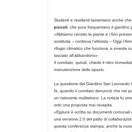
Studenti e residenti lamentano anche che 
piccoli
, che pure frequentano il giardino 
«Abbiamo censito le piante e i fiori prese
sostituita – continua l’attivista – Oggi l’Am
rifugio climatico che funziona, e investe s
lasciato all’abbandono».
Il comitato, quindi, chiede il ritiro immedi
manutenzione dello spazio.
La questione del Giardino San Leonardo h
fa, quando il comitato denunciò che nel pa
un ristorante multietnico. La notizia fu sm
solo una proposta mai recepita.
«Eppure è scritta su documenti comunali 
una versione 2.0 del patto di collaborazi
questa conferenza stampa, anche la nuova