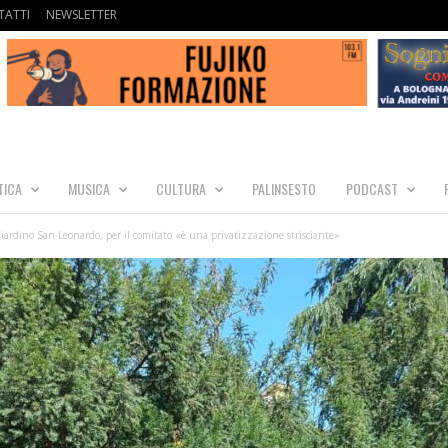
ATTI
NEWSLETTER
TICA
MUSICA
CULTURA
PALINSESTO
PODCAST
ardino San Leonardo, per il comitato «è una privatizzazione strisciante»