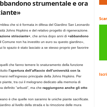
 abbandono strumentale e ora
ciante»
Scar
emblea che si è formata in difesa del Giardino San Leonardo
sità Johns Hopkins e del relativo progetto di rigenerazione.
azione strisciante»
, che arriva dopo anni di
«abbandono
il Comune non ha investito un euro su questo giardino»,
i lo spazio è stato lasciato a se stesso proprio per favorire
cioè quelli che fanno temere lo snaturamento della funzione
itutto
l’apertura dell’affaccio dell’università con la
Iscr
rmarsi nell’ingresso principale della Johns Hopkins. Per
e piante, tra cui il melograno dedicato alla memoria di
 ha definito “arbusti”, ma che
raggiungono anche gli otto
ineano è che quelle non saranno le uniche piante sacrificate.
ardino al livello della strada e la rimozione delle mura