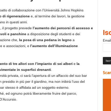
patto di collaborazione con l’Università Johns Hopkins
to di rigenerazione
e, al termine dei lavori, la gestione
no in questi anni.
, il progetto prevede
l’aumento dei percorsi di accesso e
Is
tavoli e panchine
a disposizione degli studenti e dei
zzazione che,
la posa di una pedana in legno
a
Email
ere e associazioni, e
l’aumento dell’illuminazione
nto di tre allori con l’impianto di sei alberi
e
la
vimentate in superfici drenanti
.
Scar
sità privata, ci sarà l’apertura di un affaccio del suo bar
esidio in più per il giardino, ma non inibirà l’uso del
bar stesso è affidata ad un soggetto esterno.
é, ed ognuno potrà liberamente fruire del parco,
D’Accursio.