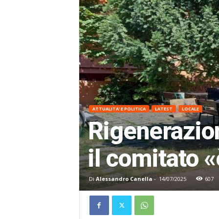
ATTUALITA' E POLITICA
LATEST
LOCALE
Rigenerazion
il comitato 
Di
Alessandro Canella
-
14/07/2025
607