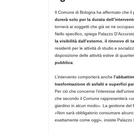
Il Comune di Bologna ha affermato che il 
durerà solo per la durata dell’interven
tornerà ai soggetti che già se ne occupava
Nello specifico, spiega Palazzo D’Accursio
la visibilità dall’esterno
,
il rinnovo di 
residenti per le attività di studio e sociali
disposizione delle attività estive di quarti
pubblica
.
L’intervento comporterà anche
l’abbattime
trasformazione di asfalti e superfici pa
Per ciò che concerne l’interesse dell’univer
che secondo il Comune rappresenterà «un pr
giardino in alcun modo». La gestione del 
«Non sarà obbligatorio consumare alcunch
esattamente come oggi», insiste Palazzo 