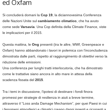
ed Oxfam
Si concluderà domani la
Cop 19
, la diciannovesima Conferenza
delle Nazioni Unite sul
cambiamento climatico
, che ha avuto
come sede
Varsavia
. Una Cop definita della Climate Finance, viste
le implicazioni per il 2015.
Questa mattina, le
Ong
presenti (tra le altre, WWf, Greenpeace e
Oxfam) hanno abbandonato i lavori in polemica con l’inconcludenza
dimostrata dalle parti, rispetto al raggiungimento di obiettivi verso la
riduzione delle emissioni.
Una conferenza per lunghi tratti interlocutoria, che ha dimostrato
come le trattative siano ancora in alto mare in attesa della
scadenza fissata del
2015
.
Tra i temi in discussione, l’ipotesi di destinare i fondi finora
promessi per strategie di resilienza in aiuti a breve termine,
attraverso il “Loss anda Damage Mechanism”, per quei Paesi in cui
i fenomeni atmosferici e climatici creano danni ingenti e ricorrenti a