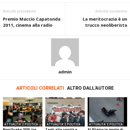
Articolo precedente
Articolo successivo
Premio Maccio Capatonda
La meritocrazia è un
2011, cinema alla radio
trucco neoliberista
admin
ARTICOLI CORRELATI
ALTRO DALL'AUTORE
ATTUALITA' E POLITICA
ATTUALITA' E POLITICA
ATTUALITA' E POLITICA
BeerQuake 2026: tre
Tagli alla sanità e
Al Pilatro la morte di