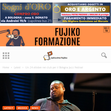
Home
Latest
Un 24 ottobre nei club per il Bologna Jazz Festival
LATEST
MUSICA
NEWS