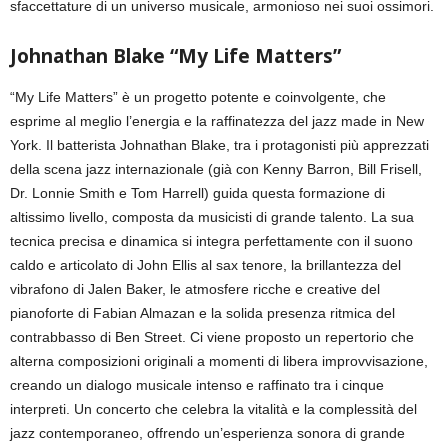
sfaccettature di un universo musicale, armonioso nei suoi ossimori.
Johnathan Blake “My Life Matters”
“My Life Matters” è un progetto potente e coinvolgente, che
esprime al meglio l’energia e la raffinatezza del jazz made in New
York. Il batterista Johnathan Blake, tra i protagonisti più apprezzati
della scena jazz internazionale (già con Kenny Barron, Bill Frisell,
Dr. Lonnie Smith e Tom Harrell) guida questa formazione di
altissimo livello, composta da musicisti di grande talento. La sua
tecnica precisa e dinamica si integra perfettamente con il suono
caldo e articolato di John Ellis al sax tenore, la brillantezza del
vibrafono di Jalen Baker, le atmosfere ricche e creative del
pianoforte di Fabian Almazan e la solida presenza ritmica del
contrabbasso di Ben Street. Ci viene proposto un repertorio che
alterna composizioni originali a momenti di libera improvvisazione,
creando un dialogo musicale intenso e raffinato tra i cinque
interpreti. Un concerto che celebra la vitalità e la complessità del
jazz contemporaneo, offrendo un’esperienza sonora di grande