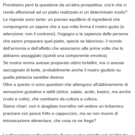
Prendiamo però la questione da un’altra prospettiva: cos’è che ci
rende affezionati ad un piatto realizzato in un determinato modo?
Le risposte sono tante: un preciso equilibrio di ingredienti che
compongono un sapore che a sua volta forma il nostro gusto (e
attenzione: non il contrario); l’ingegno e la sapienza delle persone
che sanno preparare quel piatto, specie se laborioso; il ricordo
dell’armonia e dell’affetto che associamo alle prime volte che lo
abbiamo assaggiato (quindi una componente emotiva).
Se nostra nonna avesse preparato ottimi tortellini, ma ci avesse
saccagnato di botte, probabilmente anche il nostro giudizio su
quella pietanza sarebbe diverso.
Oltre a questo ci sono questioni che attengono all’abbinamento di
sensazioni gustative e tattili (dolce, salato, acido, basico, ma anche
crudo e cotto), che cambiano da cultura a cultura.
Siamo chiari: non è sbagliato inorridire nel vedere un britannico
pranzare con pesce fritto e cappuccino, ma se non muore di
intossicazione alimentare, che cosa ce ne frega?