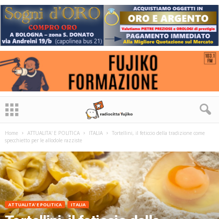
Home
ATTUALITA' E POLITICA
ITALIA
Tortellini, il feticcio della tradizione come
specchietto per le allodole razziste
ATTUALITA' E POLITICA
ITALIA