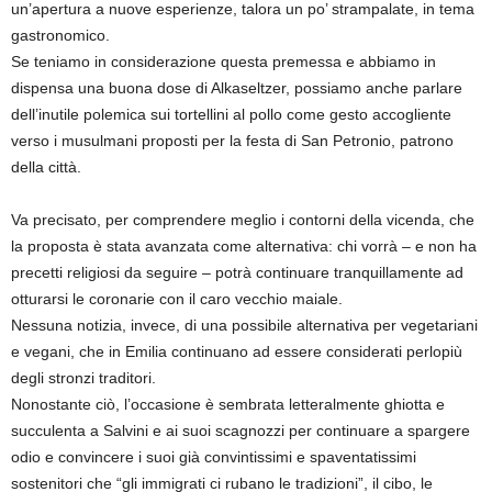
un’apertura a nuove esperienze, talora un po’ strampalate, in tema
gastronomico.
Se teniamo in considerazione questa premessa e abbiamo in
dispensa una buona dose di Alkaseltzer, possiamo anche parlare
dell’inutile polemica sui tortellini al pollo come gesto accogliente
verso i musulmani proposti per la festa di San Petronio, patrono
della città.
Va precisato, per comprendere meglio i contorni della vicenda, che
la proposta è stata avanzata come alternativa: chi vorrà – e non ha
precetti religiosi da seguire – potrà continuare tranquillamente ad
otturarsi le coronarie con il caro vecchio maiale.
Nessuna notizia, invece, di una possibile alternativa per vegetariani
e vegani, che in Emilia continuano ad essere considerati perlopiù
degli stronzi traditori.
Nonostante ciò, l’occasione è sembrata letteralmente ghiotta e
succulenta a Salvini e ai suoi scagnozzi per continuare a spargere
odio e convincere i suoi già convintissimi e spaventatissimi
sostenitori che “gli immigrati ci rubano le tradizioni”, il cibo, le