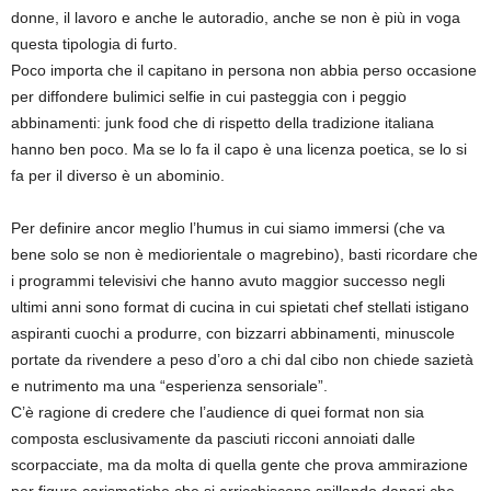
donne, il lavoro e anche le autoradio, anche se non è più in voga
questa tipologia di furto.
Poco importa che il capitano in persona non abbia perso occasione
per diffondere bulimici selfie in cui pasteggia con i peggio
abbinamenti: junk food che di rispetto della tradizione italiana
hanno ben poco. Ma se lo fa il capo è una licenza poetica, se lo si
fa per il diverso è un abominio.
Per definire ancor meglio l’humus in cui siamo immersi (che va
bene solo se non è mediorientale o magrebino), basti ricordare che
i programmi televisivi che hanno avuto maggior successo negli
ultimi anni sono format di cucina in cui spietati chef stellati istigano
aspiranti cuochi a produrre, con bizzarri abbinamenti, minuscole
portate da rivendere a peso d’oro a chi dal cibo non chiede sazietà
e nutrimento ma una “esperienza sensoriale”.
C’è ragione di credere che l’audience di quei format non sia
composta esclusivamente da pasciuti ricconi annoiati dalle
scorpacciate, ma da molta di quella gente che prova ammirazione