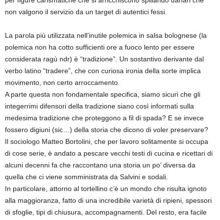
per figure carismatiche che si arricchiscono spillando danari che
non valgono il servizio da un target di autentici fessi.
La parola più utilizzata nell’inutile polemica in salsa bolognese (la
polemica non ha cotto sufficienti ore a fuoco lento per essere
considerata ragù ndr) è “tradizione”. Un sostantivo derivante dal
verbo latino “tradere”, che con curiosa ironia della sorte implica
movimento, non certo arroccamento.
A parte questa non fondamentale specifica, siamo sicuri che gli
integerrimi difensori della tradizione siano così informati sulla
medesima tradizione che proteggono a fil di spada? E se invece
fossero digiuni (sic…) della storia che dicono di voler preservare?
Il sociologo Matteo Bortolini, che per lavoro solitamente si occupa
di cose serie, è andato a pescare vecchi testi di cucina e ricettari di
alcuni decenni fa che raccontano una storia un po’ diversa da
quella che ci viene somministrata da Salvini e sodali.
In particolare, attorno al tortellino c’è un mondo che risulta ignoto
alla maggioranza, fatto di una incredibile varietà di ripieni, spessori
di sfoglie, tipi di chiusura, accompagnamenti. Del resto, era facile