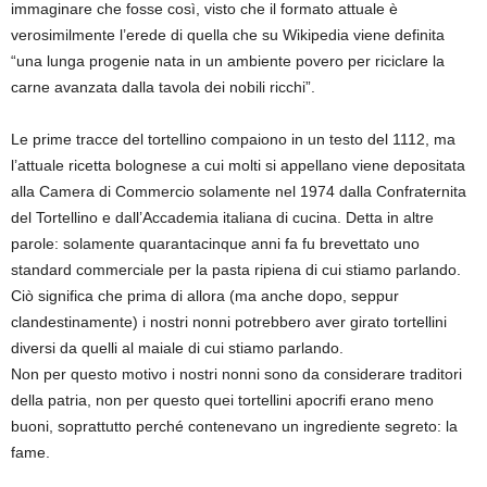
immaginare che fosse così, visto che il formato attuale è
verosimilmente l’erede di quella che su Wikipedia viene definita
“una lunga progenie nata in un ambiente povero per riciclare la
carne avanzata dalla tavola dei nobili ricchi”.
Le prime tracce del tortellino compaiono in un testo del 1112, ma
l’attuale ricetta bolognese a cui molti si appellano viene depositata
alla Camera di Commercio solamente nel 1974 dalla Confraternita
del Tortellino e dall’Accademia italiana di cucina. Detta in altre
parole: solamente quarantacinque anni fa fu brevettato uno
standard commerciale per la pasta ripiena di cui stiamo parlando.
Ciò significa che prima di allora (ma anche dopo, seppur
clandestinamente) i nostri nonni potrebbero aver girato tortellini
diversi da quelli al maiale di cui stiamo parlando.
Non per questo motivo i nostri nonni sono da considerare traditori
della patria, non per questo quei tortellini apocrifi erano meno
buoni, soprattutto perché contenevano un ingrediente segreto: la
fame.