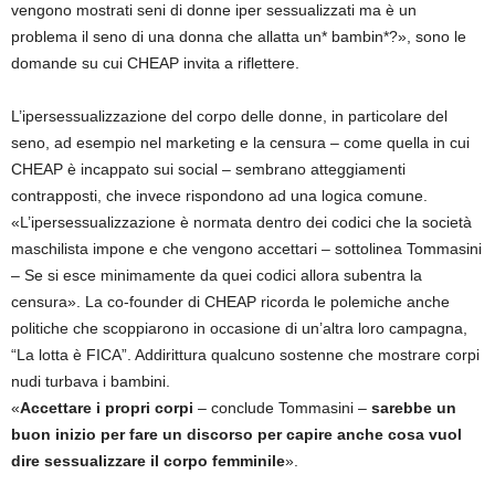
vengono mostrati seni di donne iper sessualizzati ma è un
problema il seno di una donna che allatta un* bambin*?», sono le
domande su cui CHEAP invita a riflettere.
L’ipersessualizzazione del corpo delle donne, in particolare del
seno, ad esempio nel marketing e la censura – come quella in cui
CHEAP è incappato sui social – sembrano atteggiamenti
contrapposti, che invece rispondono ad una logica comune.
«L’ipersessualizzazione è normata dentro dei codici che la società
maschilista impone e che vengono accettari – sottolinea Tommasini
– Se si esce minimamente da quei codici allora subentra la
censura». La co-founder di CHEAP ricorda le polemiche anche
politiche che scoppiarono in occasione di un’altra loro campagna,
“La lotta è FICA”. Addirittura qualcuno sostenne che mostrare corpi
nudi turbava i bambini.
«
Accettare i propri corpi
– conclude Tommasini –
sarebbe un
buon inizio per fare un discorso per capire anche cosa vuol
dire sessualizzare il corpo femminile
».