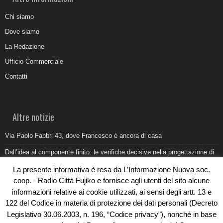
Chi siamo
Dove siamo
La Redazione
Ufficio Commerciale
Contatti
Altre notizie
Via Paolo Fabbri 43, dove Francesco è ancora di casa
Dall’idea al componente finito: le verifiche decisive nella progettazione di
uno stampo industriale
La presente informativa è resa da L’Informazione Nuova soc.
Belvedere Marittimo e il report ARPACAL 2026 sulla qualità del mare
coop. - Radio Città Fujiko e fornisce agli utenti del sito alcune
informazioni relative ai cookie utilizzati, ai sensi degli artt. 13 e
Come organizzare e allestire una camera ardente per l’ultimo saluto
122 del Codice in materia di protezione dei dati personali (Decreto
Umidità di risalita in casa, come riconoscere i segnali veri
Legislativo 30.06.2003, n. 196, “Codice privacy”), nonché in base