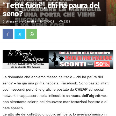
“Tette fuori”, chi ha paura del
seno?
Di
Alessandro Canella
-
19/03/2021
3338
La domanda che abbiamo messo nel titolo – chi ha paura del
seno? – ha già una prima risposta: Facebook. Sono bastati infatti
pochi secondi perché le grafiche postate da
CHEAP
sul social
network incappassero nella inflessibile
censura dell’algoritmo
,
non altrettanto solerte nel rimuovere manifestazioni fasciste o di
hate speech.
Le attiviste del collettivo di public art, però, lo avevano messo in