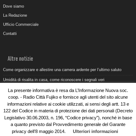
Dove siamo
La Redazione
Ufficio Commerciale
Contatti
Altre notizie
Come organizzare e allestire una camera ardente per l’ultimo saluto
Umidità di risalita in casa, come riconoscere i segnali veri
Torna il Sun Donato Festival 2026
La presente informativa è resa da L’Informazione Nuova soc.
coop. - Radio Città Fujiko e fornisce agli utenti del sito alcune
Come il busking moderno ridisegna il paesaggio sonoro urbano
informazioni relative ai cookie utilizzati, ai sensi degli artt. 13 e
Saldi estivi Michele Lopriore: l’eleganza Made in Italy incontra gli sconti
122 del Codice in materia di protezione dei dati personali (Decreto
da non perdere
Legislativo 30.06.2003, n. 196, “Codice privacy”), nonché in base
a quanto previsto dal Provvedimento generale del Garante
privacy dell’8 maggio 2014.
Ulteriori informazioni