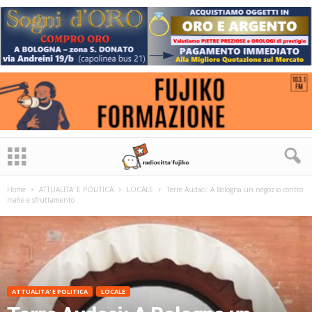
Home
ATTUALITA' E POLITICA
LOCALE
Terre Audaci: A Bologna un negozio contro
mafie e sfruttamento
ATTUALITA' E POLITICA
LOCALE