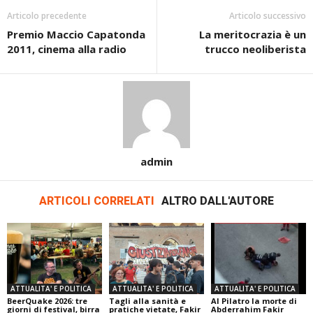
Articolo precedente
Articolo successivo
Premio Maccio Capatonda
La meritocrazia è un
2011, cinema alla radio
trucco neoliberista
admin
ARTICOLI CORRELATI
ALTRO DALL'AUTORE
ATTUALITA' E POLITICA
ATTUALITA' E POLITICA
ATTUALITA' E POLITICA
BeerQuake 2026: tre
Tagli alla sanità e
Al Pilatro la morte di
giorni di festival, birra
pratiche vietate, Fakir
Abderrahim Fakir