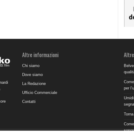
Altre informazioni
Altre
Chi siamo
Belve
qualit
Dove siamo
Come 
nardi
La Redazione
per l’
a
Ufficio Commerciale
Umidit
tore
Contatti
segnal
Torna
Come 
sonor