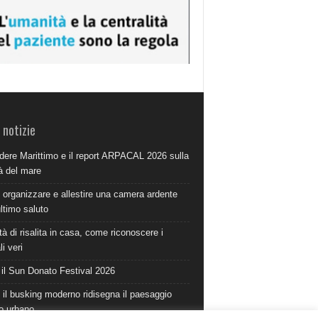
 notizie
dere Marittimo e il report ARPACAL 2026 sulla
à del mare
organizzare e allestire una camera ardente
ultimo saluto
à di risalita in casa, come riconoscere i
i veri
 il Sun Donato Festival 2026
il busking moderno ridisegna il paesaggio
o urbano