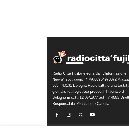
Radio Città Fujiko è edita da "L'Informazione
Nuova" soc. coop. P.IVA 00954970372 Via Za
369 - 40131 Bologna Radio Città è una testat
giornalistica registrata presso il Tribunale di
Bologna in data 12/05/1977 aut. n° 4553 Diret
Responsabile: Alessandro Canella