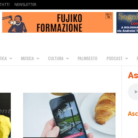
TATTI
NEWSLETTER
TICA
MUSICA
CULTURA
PALINSESTO
PODCAST
As
Asc