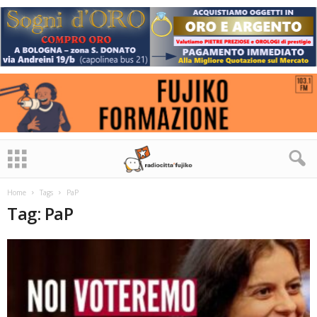
Home
Tags
PaP
Tag: PaP