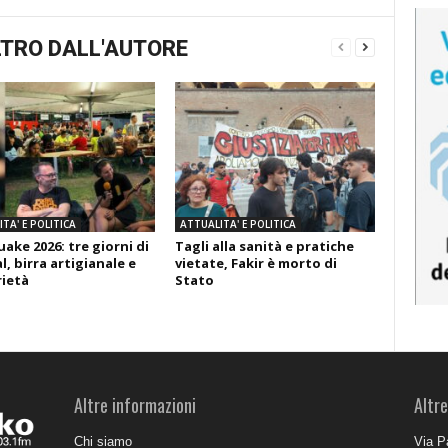
TRO DALL'AUTORE
TA' E POLITICA
ATTUALITA' E POLITICA
ake 2026: tre giorni di
Tagli alla sanità e pratiche
l, birra artigianale e
vietate, Fakir è morto di
rietà
Stato
Altre informazioni
Altre
Chi siamo
Via P