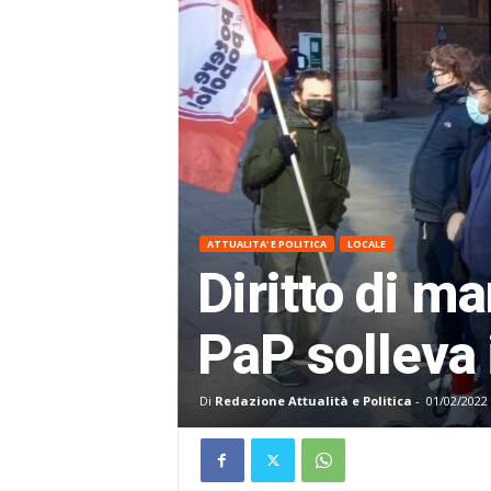
ATTUALITA' E POLITICA
LOCALE
Diritto di m
PaP solleva 
Di
Redazione Attualità e Politica
-
01/02/2022