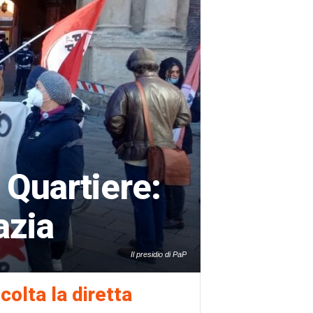
 Quartiere:
azia
Il presidio di PaP
colta la diretta