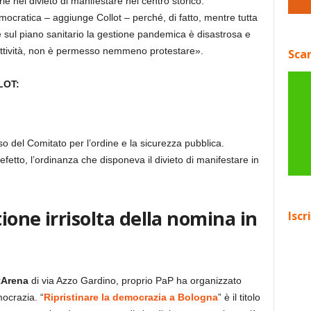
rie nel divieto di manifestare nel centro storico.
ocratica – aggiunge Collot – perché, di fatto, mentre tutta
 sul piano sanitario la gestione pandemica è disastrosa e
ollettività, non è permesso nemmeno protestare».
Scar
LOT:
nso del
Comitato per l’ordine e la sicurezza pubblica.
fetto, l’ordinanza che disponeva il divieto di manifestare in
ione irrisolta della nomina in
Iscr
stArena
di via Azzo Gardino, proprio PaP ha organizzato
ocrazia. “
Ripristinare la democrazia a Bologna
” è il titolo