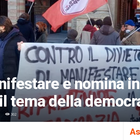
anifestare e nomina in
il tema della democr
302
As