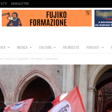
ATTI
NEWSLETTER
TICA
MUSICA
CULTURA
PALINSESTO
PODCAST
re e nomina in Quartiere: PaP solleva il tema della...