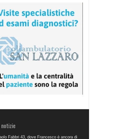
 notizie
aolo Fabbri 43, dove Francesco è ancora di