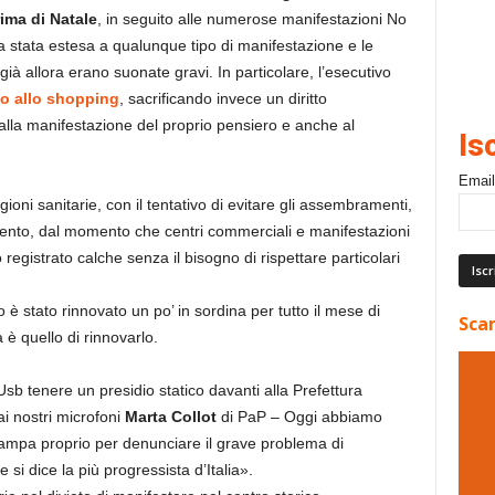
rima di Natale
, in seguito alle numerose manifestazioni No
 stata estesa a qualunque tipo di manifestazione e le
ià allora erano suonate gravi. In particolare, l’esecutivo
tto allo shopping
, sacrificando invece un diritto
alla manifestazione del proprio pensiero e anche al
Is
Email
ioni sanitarie, con il tentativo di evitare gli assembramenti,
ento, dal momento che centri commerciali e manifestazioni
registrato calche senza il bisogno di rispettare particolari
o è stato rinnovato un po’ in sordina per tutto il mese di
Scar
 è quello di rinnovarlo.
Usb tenere un presidio statico davanti alla Prefettura
ai nostri microfoni
Marta Collot
di PaP – Oggi abbiamo
ampa proprio per denunciare il grave problema di
si dice la più progressista d’Italia».