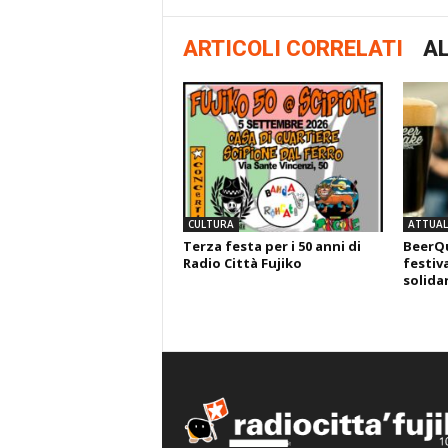
ARTICOLI CORRELATI
AL
CULTURA
ATTUALI
Terza festa per i 50 anni di
BeerQu
Radio Città Fujiko
festiva
solida