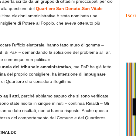
ra aperta scritta da un gruppo di cittadini preoccupati per ciò
è alla questione del
Quartiere San Donato-San Vitale
Iscr
ultime elezioni amministrative è stata nominata una
consigliere di Potere al Popolo, che aveva ottenuto più
vocare l’ufficio elettorale, hanno fatto muro di gomma –
di
di PaP – demandando la soluzione del problema al Tar,
e comunque non politica».
nuncia del tribunale amministrativo
, ma PaP ha già fatto
ina del proprio consigliere, ha intenzione di
impugnare
 di Quartiere che considera illegittimo.
 agli atti
, perché abbiamo saputo che si sono verificate
ò sono state risolte in cinque minuti – continua Rinaldi – Gli
hanno dato risultati, non ci hanno risposto. Anche questo
rrettezza del comportamento del Comune e del Quartiere».
INALDI: