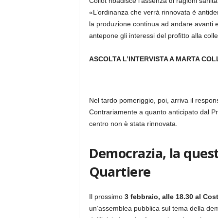
Collot ribadisce l’assenza di ragioni sanita
«L’ordinanza che verrà rinnovata è antidem
la produzione continua ad andare avanti e
antepone gli interessi del profitto alla c
ASCOLTA L’INTERVISTA A MARTA COL
Nel tardo pomeriggio, poi, arriva il respo
Contrariamente a quanto anticipato dal Pre
centro non è stata rinnovata.
Democrazia, la quest
Quartiere
Il prossimo
3 febbraio, alle 18.30 al Co
un’assemblea pubblica sul tema della dem