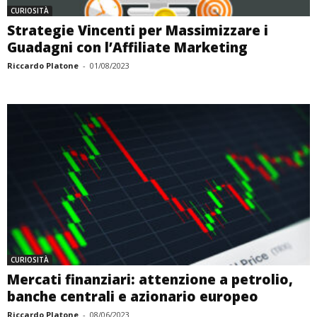
CURIOSITÀ
Strategie Vincenti per Massimizzare i
Guadagni con l’Affiliate Marketing
Riccardo Platone
-
01/08/2023
CURIOSITÀ
Mercati finanziari: attenzione a petrolio,
banche centrali e azionario europeo
Riccardo Platone
-
08/06/2023