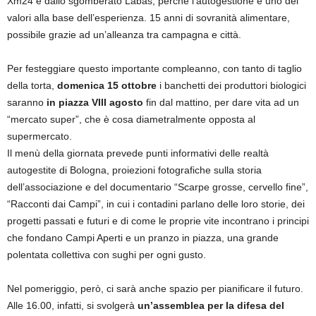
Xm24 e dallo sgomberato Làbas, perché l’autogestione è uno dei
valori alla base dell’esperienza. 15 anni di sovranità alimentare,
possibile grazie ad un’alleanza tra campagna e città.
Per festeggiare questo importante compleanno, con tanto di taglio
della torta,
domenica 15 ottobre
i banchetti dei produttori biologici
saranno
in piazza VIII agosto
fin dal mattino, per dare vita ad un
“mercato super”, che è cosa diametralmente opposta al
supermercato.
Il menù della giornata prevede punti informativi delle realtà
autogestite di Bologna, proiezioni fotografiche sulla storia
dell’associazione e del documentario “Scarpe grosse, cervello fine”,
“Racconti dai Campi”, in cui i contadini parlano delle loro storie, dei
progetti passati e futuri e di come le proprie vite incontrano i principi
che fondano Campi Aperti e un pranzo in piazza, una grande
polentata collettiva con sughi per ogni gusto.
Nel pomeriggio, però, ci sarà anche spazio per pianificare il futuro.
Alle 16.00, infatti, si svolgerà
un’assemblea per la difesa del