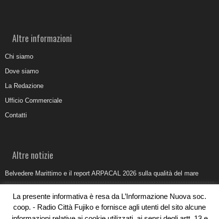
Altre informazioni
Chi siamo
Dove siamo
La Redazione
Ufficio Commerciale
Contatti
Altre notizie
Belvedere Marittimo e il report ARPACAL 2026 sulla qualità del mare
Come organizzare e allestire una camera ardente per l’ultimo saluto
La presente informativa è resa da L’Informazione Nuova soc.
Umidità di risalita in casa, come riconoscere i segnali veri
coop. - Radio Città Fujiko e fornisce agli utenti del sito alcune
informazioni relative ai cookie utilizzati, ai sensi degli artt. 13 e