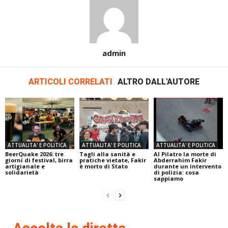
admin
ARTICOLI CORRELATI
ALTRO DALL'AUTORE
ATTUALITA' E POLITICA
ATTUALITA' E POLITICA
ATTUALITA' E POLITICA
BeerQuake 2026: tre
Tagli alla sanità e
Al Pilatro la morte di
giorni di festival, birra
pratiche vietate, Fakir
Abderrahim Fakir
artigianale e
è morto di Stato
durante un intervento
solidarietà
di polizia: cosa
sappiamo