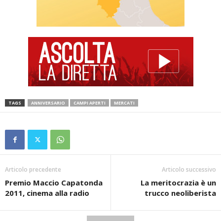
TAGS
ANNIVERSARIO
CAMPI APERTI
MERCATI
Articolo precedente
Articolo successivo
Premio Maccio Capatonda
La meritocrazia è un
2011, cinema alla radio
trucco neoliberista