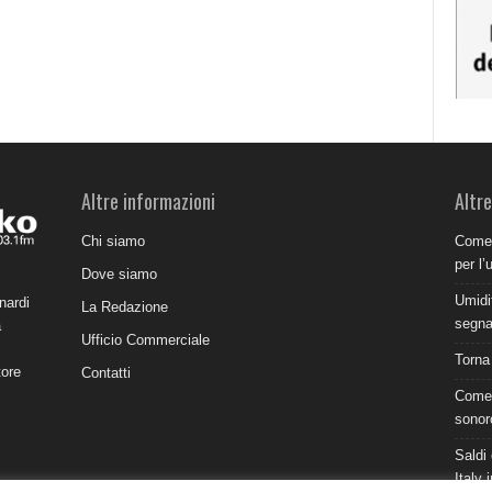
Altre informazioni
Altre
Chi siamo
Come 
per l’
Dove siamo
Umidit
nardi
La Redazione
segnal
a
Ufficio Commerciale
Torna
tore
Contatti
Come 
sonor
Saldi 
Italy 