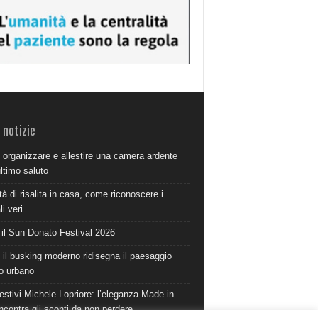
 notizie
organizzare e allestire una camera ardente
ultimo saluto
à di risalita in casa, come riconoscere i
i veri
 il Sun Donato Festival 2026
il busking moderno ridisegna il paesaggio
o urbano
estivi Michele Lopriore: l’eleganza Made in
incontra gli sconti da non perdere