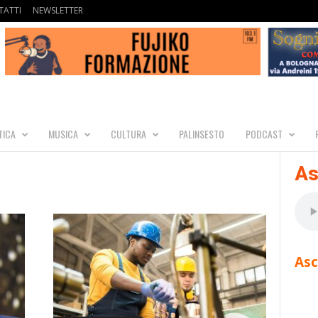
ATTI
NEWSLETTER
TICA
MUSICA
CULTURA
PALINSESTO
PODCAST
As
o
Asc