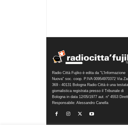
Radio Città Fujiko è edita da "L'Informazione
Nuova" soc. coop. P.IVA 00954970372 Via Za
369 - 40131 Bologna Radio Città è una testat
giornalistica registrata presso il Tribunale di
Bologna in data 12/05/1977 aut. n° 4553 Diret
Responsabile: Alessandro Canella