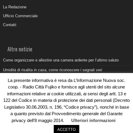
La Redazione
Ufficio Commerciale
Contatti
Altre notizie
Come organizzare e allestire una camera ardente per l’ultimo saluto
Umidità di risalita in casa, come riconoscere i segnali veri
Torna il Sun Donato Festival 2026
La presente informativa è resa da L’Informazione Nuova soc.
coop. - Radio Città Fujiko e fornisce agli utenti del sito alcune
Come il busking moderno ridisegna il paesaggio sonoro urbano
informazioni relative ai cookie utilizzati, ai sensi degli artt. 13 e
Saldi estivi Michele Lopriore: l’eleganza Made in Italy incontra gli sconti
122 del Codice in materia di protezione dei dati personali (Decreto
da non perdere
Legislativo 30.06.2003, n. 196, “Codice privacy”), nonché in base
a quanto previsto dal Provvedimento generale del Garante
privacy dell’8 maggio 2014.
Ulteriori informazioni
ACCETTO
© Copyright 2019 - Rivoluzioni Digitali