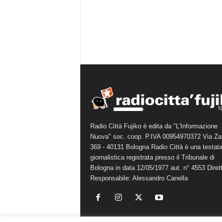
Radio Città Fujiko è edita da "L'Informazione
Nuova" soc. coop. P.IVA 00954970372 Via Za
369 - 40131 Bologna Radio Città è una testat
giornalistica registrata presso il Tribunale di
Bologna in data 12/05/1977 aut. n° 4553 Diret
Responsabile: Alessandro Canella