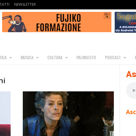
TATTI
NEWSLETTER
TICA
MUSICA
CULTURA
PALINSESTO
PODCAST
As
ni
Asc