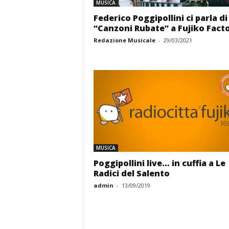
MUSICA
Federico Poggipollini ci parla di
“Canzoni Rubate” a Fujiko Fact
Redazione Musicale
-
29/03/2021
MUSICA
Poggipollini live… in cuffia a Le
Radici del Salento
admin
-
13/09/2019