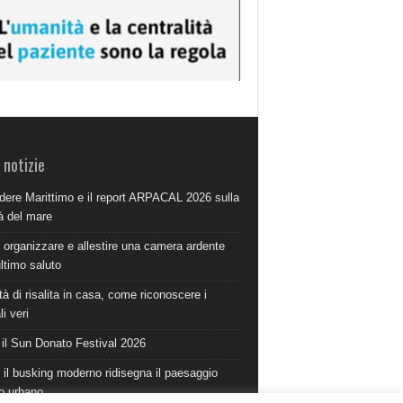
 notizie
dere Marittimo e il report ARPACAL 2026 sulla
à del mare
organizzare e allestire una camera ardente
ultimo saluto
à di risalita in casa, come riconoscere i
i veri
 il Sun Donato Festival 2026
il busking moderno ridisegna il paesaggio
o urbano