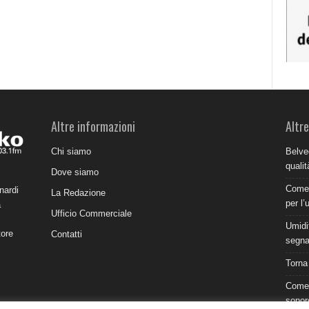
Altre informazioni
Altre
Chi siamo
Belve
qualit
Dove siamo
Come 
nardi
La Redazione
per l’
a
Ufficio Commerciale
Umidit
tore
Contatti
segnal
Torna
Come 
sonor