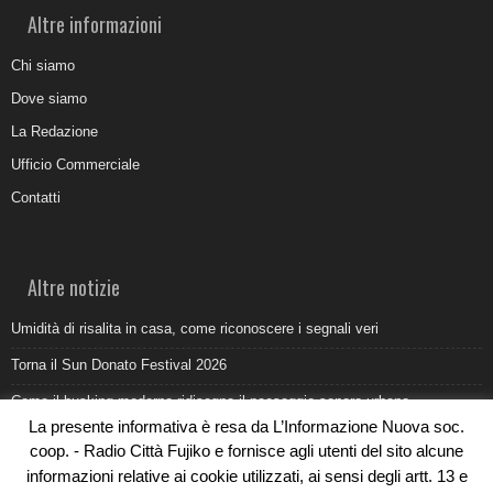
Altre informazioni
Chi siamo
Dove siamo
La Redazione
Ufficio Commerciale
Contatti
Altre notizie
Umidità di risalita in casa, come riconoscere i segnali veri
Torna il Sun Donato Festival 2026
Come il busking moderno ridisegna il paesaggio sonoro urbano
La presente informativa è resa da L’Informazione Nuova soc.
Saldi estivi Michele Lopriore: l’eleganza Made in Italy incontra gli sconti
coop. - Radio Città Fujiko e fornisce agli utenti del sito alcune
da non perdere
informazioni relative ai cookie utilizzati, ai sensi degli artt. 13 e