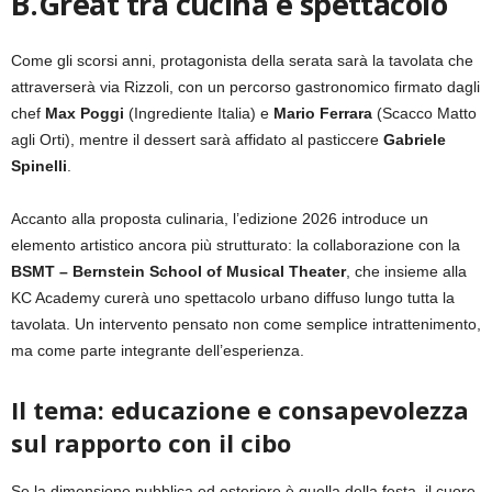
B.Great tra cucina e spettacolo
Come gli scorsi anni, protagonista della serata sarà la tavolata che
attraverserà via Rizzoli, con un percorso gastronomico firmato dagli
chef
Max Poggi
(Ingrediente Italia) e
Mario Ferrara
(Scacco Matto
agli Orti), mentre il dessert sarà affidato al pasticcere
Gabriele
Spinelli
.
Accanto alla proposta culinaria, l’edizione 2026 introduce un
elemento artistico ancora più strutturato: la collaborazione con la
BSMT – Bernstein School of Musical Theater
, che insieme alla
KC Academy curerà uno spettacolo urbano diffuso lungo tutta la
tavolata. Un intervento pensato non come semplice intrattenimento,
ma come parte integrante dell’esperienza.
Il tema: educazione e consapevolezza
sul rapporto con il cibo
Se la dimensione pubblica ed esteriore è quella della festa, il cuore