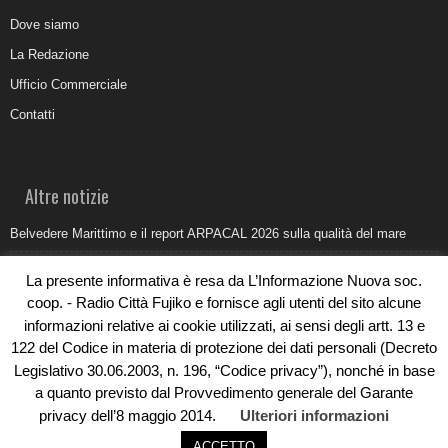
Dove siamo
La Redazione
Ufficio Commerciale
Contatti
Altre notizie
Belvedere Marittimo e il report ARPACAL 2026 sulla qualità del mare
Come organizzare e allestire una camera ardente per l’ultimo saluto
La presente informativa è resa da L’Informazione Nuova soc.
Umidità di risalita in casa, come riconoscere i segnali veri
coop. - Radio Città Fujiko e fornisce agli utenti del sito alcune
informazioni relative ai cookie utilizzati, ai sensi degli artt. 13 e
Torna il Sun Donato Festival 2026
122 del Codice in materia di protezione dei dati personali (Decreto
Come il busking moderno ridisegna il paesaggio sonoro urbano
Legislativo 30.06.2003, n. 196, “Codice privacy”), nonché in base
a quanto previsto dal Provvedimento generale del Garante
privacy dell’8 maggio 2014.
Ulteriori informazioni
ACCETTO