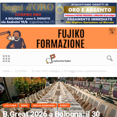
Home
CULTURA
B.Great 2026 a Bologna: il 30 maggio cena e spettacolo contro i...
CULTURA
NEWS
EMILIA-ROMAGNA
EVENTI
B.Great 2026 a Bologna: il 30