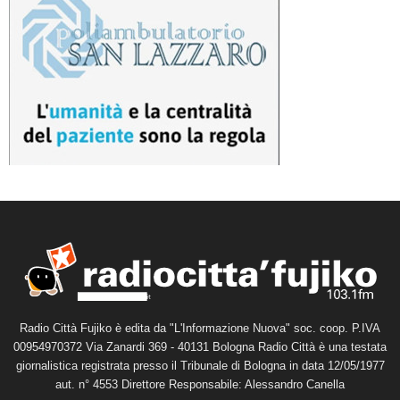
Radio Città Fujiko è edita da "L'Informazione Nuova" soc. coop. P.IVA
00954970372 Via Zanardi 369 - 40131 Bologna Radio Città è una testata
giornalistica registrata presso il Tribunale di Bologna in data 12/05/1977
aut. n° 4553 Direttore Responsabile: Alessandro Canella