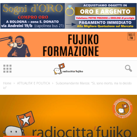
Home
ATTUALITA' E POLITICA
Subcomandante Marcos: “Sì, sono morto, ma lo decido
io”