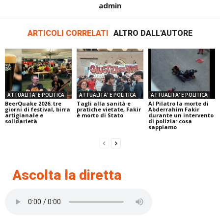
admin
ARTICOLI CORRELATI
ALTRO DALL'AUTORE
ATTUALITA' E POLITICA
ATTUALITA' E POLITICA
ATTUALITA' E POLITICA
BeerQuake 2026: tre
Tagli alla sanità e
Al Pilatro la morte di
giorni di festival, birra
pratiche vietate, Fakir
Abderrahim Fakir
artigianale e
è morto di Stato
durante un intervento
solidarietà
di polizia: cosa
sappiamo
Ascolta la diretta