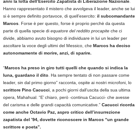
anni la lotta dell’Esercito Zapatista di Liberazione Nazionale
.
Hanno rappresentato il mistero che avvolgeva il leader, anche se lui
si è sempre definito portavoce, di quell’esercito:
il subcomandante
Marcos
. Forse è per questo, forse è proprio perchè da questa
parte di quella specie di
equatore del reddito procapite
che ci
divide, abbiamo avuto bisogno di individuare in lui un leader per
ascoltare la voce degli ultimi del Messico, che
Marcos ha deciso
autonomamente di morire, anzi, di sparire.
“
Marcos ha preso in giro tutti quelli che quando si indica la
luna, guardano il dito
. Ha sempre tentato di non passare come
leader, sin dal primo giorno” racconta, ospite ai nostri microfoni, lo
scrittore Pino Cacucci
, a pochi giorni dall’uscita della sua ultima
opera, Mahahual. “E’ chiaro, però -continua Cacucci- che avesse
del carisma e delle grandi capacità comunicative.”
Cacucci ricorda
come anche Octavio Paz, aspro critico dell’insurrezione
zapatista del ’94, dovette riconoscere in Marcos “un grande
scrittore e poeta”.