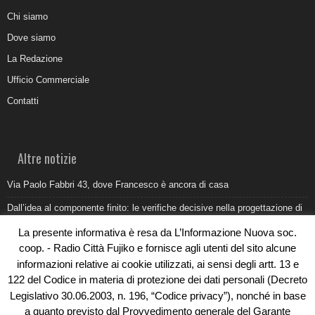
Chi siamo
Dove siamo
La Redazione
Ufficio Commerciale
Contatti
Altre notizie
Via Paolo Fabbri 43, dove Francesco è ancora di casa
Dall’idea al componente finito: le verifiche decisive nella progettazione di
uno stampo industriale
La presente informativa è resa da L’Informazione Nuova soc.
Belvedere Marittimo e il report ARPACAL 2026 sulla qualità del mare
coop. - Radio Città Fujiko e fornisce agli utenti del sito alcune
informazioni relative ai cookie utilizzati, ai sensi degli artt. 13 e
Come organizzare e allestire una camera ardente per l’ultimo saluto
122 del Codice in materia di protezione dei dati personali (Decreto
Umidità di risalita in casa, come riconoscere i segnali veri
Legislativo 30.06.2003, n. 196, “Codice privacy”), nonché in base
a quanto previsto dal Provvedimento generale del Garante