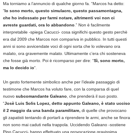
Ma torniamo a l’annuncio di qualche giorno fa. “Marcos ha detto:
“
Io sono morto, questo simulacro, questo passamontagna,
che ho indossato per farmi notare, altrimenti voi non ci
avreste guardati, ora lo abbandono
.” Non è facilmente
interpretabile -spiega Cacucci- cosa significhi questo gesto perchè
era dal 2009 che Marcos non compariva in pubblico. In tutti questi
anni si sono avvicendate voci di ogni sorta che lo volevano ora
malato, ora gravemente malato. Ultimamente c’era chi sosteneva
che fosse già morto. Poi è ricomparso per dire: “
Sì, sono morto,
ma lo decido io
“.
Un gesto fortemente simbolico anche per l’ideale passaggio di
testimone che Marcos ha voluto fare, con la comparsa di quel
nuovo
subcomandante Galeano
, che prenderà il suo posto.
“
Josè Luis Solis Lopez, detto appunto Galeano, è stato ucciso
il 2 maggio da una banda paramilitare,
di quelle che provocano
gli zapatisti tentando di portarli a riprendere le armi, anche se finora
non sono mai caduti nella trappola. Uccidendo Galeano -sostiene
Pino Cacucci- hanno effettuato una provocazione gravissima,