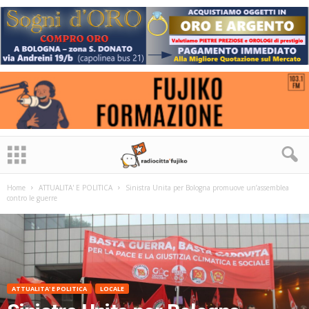
Home
ATTUALITA' E POLITICA
Sinistra Unita per Bologna promuove un’assemblea
contro le guerre
ATTUALITA' E POLITICA
LOCALE