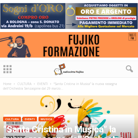
Home
CULTURA
EVENTI
“Santa Cristina in Musica” la nuova rassegna
dell’Orchestra Senzaspine dal 29 marzo...
CULTURA
EVENTI
MUSICA
“Santa Cristina in Musica” la