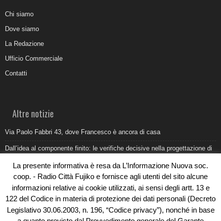
Chi siamo
Dove siamo
La Redazione
Ufficio Commerciale
Contatti
Altre notizie
Via Paolo Fabbri 43, dove Francesco è ancora di casa
Dall’idea al componente finito: le verifiche decisive nella progettazione di
uno stampo industriale
La presente informativa è resa da L’Informazione Nuova soc.
Belvedere Marittimo e il report ARPACAL 2026 sulla qualità del mare
coop. - Radio Città Fujiko e fornisce agli utenti del sito alcune
informazioni relative ai cookie utilizzati, ai sensi degli artt. 13 e
Come organizzare e allestire una camera ardente per l’ultimo saluto
122 del Codice in materia di protezione dei dati personali (Decreto
Umidità di risalita in casa, come riconoscere i segnali veri
Legislativo 30.06.2003, n. 196, “Codice privacy”), nonché in base
a quanto previsto dal Provvedimento generale del Garante