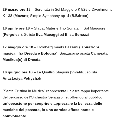
29 marzo ore 18
– Serenata in Sol Maggiore K 525 e Divertimento
K 138 (
Mozart
); Simple Symphony op. 4 (
B.Britten
)
16 aprile ore 19
– Stabat Mater e Trio Sonata in Sol Maggiore
(
Pergolesi
). Soliste
Eva Macaggi
ed
Elisa Bonazzi
17 maggio ore 18
– Goldberg meets Bassani (
ispirazioni
musicali fra Dresda e Bologna
); Senzaspine ospita
Camerata
Musikus(s) di Dresda
16 giugno ore 18
– Le Quattro Stagioni (
Vivaldi
); solista
Anastasiya Petryshak
“Santa Cristina in Musica” rappresenta un’altra tappa importante
del percorso dell’Orchestra Senzaspine, offrendo al pubblico
un’occasione per scoprire e apprezzare la bellezza delle
musiche del passato, in una cornice affascinante e
coinvolgente.