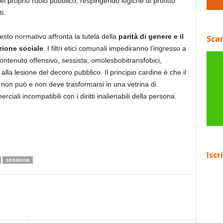
l proprio ruolo pubblico, respingendo logiche di profitto
i.
 testo normativo affronta la tutela della
parità di genere e il
Scar
zione sociale
. I filtri etici comunali impediranno l’ingresso a
ontenuto offensivo, sessista, omolesbobitransfobici,
lla lesione del decoro pubblico. Il principio cardine è che il
 non può e non deve trasformarsi in una vetrina di
ciali incompatibili con i diritti inalienabili della persona.
Iscr
SPONSOR