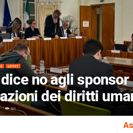
NA
LATEST
dice no agli sponsor 
azioni dei diritti uma
101
As