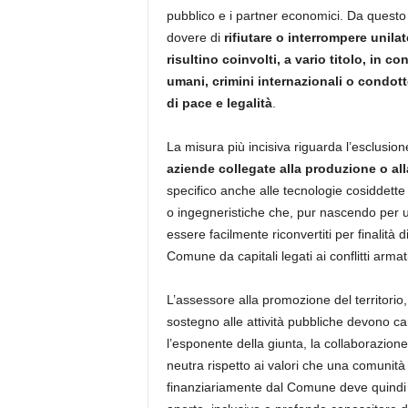
pubblico e i partner economici. Da questo 
dovere di
rifiutare o interrompere unila
risultino coinvolti, a vario titolo, in co
umani, crimini internazionali o condott
di pace e legalità
.
La misura più incisiva riguarda l’esclusion
aziende collegate alla produzione o all
specifico anche alle tecnologie cosiddett
o ingegneristiche che, pur nascendo per un 
essere facilmente riconvertiti per finalità 
Comune da capitali legati ai conflitti armati
L’assessore alla promozione del territorio,
sostegno alle attività pubbliche devono ca
l’esponente della giunta, la collaborazion
neutra rispetto ai valori che una comunità 
finanziariamente dal Comune deve quindi ri