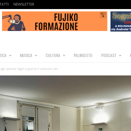
ATTI
NEWSLETTER
TICA
MUSICA
CULTURA
PALINSESTO
PODCAST
gli sponsor legati a guerra e violazioni dei...