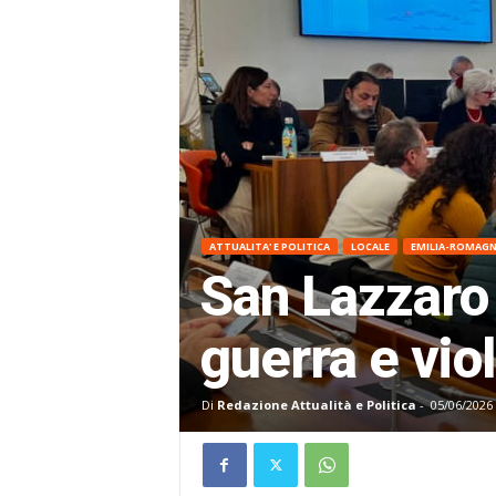
ATTUALITA' E POLITICA
LOCALE
EMILIA-ROMAG
San Lazzaro 
guerra e viol
Di
Redazione Attualità e Politica
-
05/06/2026