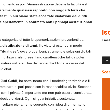
momento in poi, l’Amministrazione detiene la facoltà e il
teralmente qualsiasi rapporto con soggetti terzi che
ntesti in cui siano state accertate violazioni dei diritti
e apertamente in contrasto con i principi costituzionali
Is
e categorica di tutte le sponsorizzazioni provenienti da
Email
a distribuzione di armi
. Il divieto si estende in modo
e
“dual use”
, ovvero quei beni, strumenti e soluzioni digitali
utilizzo civile, presentano caratteristiche tali da poter
di natura militare. Una decisione che blinda le casse del
 globali.
Scar
Juri Guidi
, ha sottolineato che il marketing territoriale e il
mminare di pari passo con la responsabilità civile. Secondo
e con il privato è importante ma non può essere considerata
decide di darsi. Ogni singola iniziativa sostenuta
sultare pienamente coerente con l’idea di un territorio