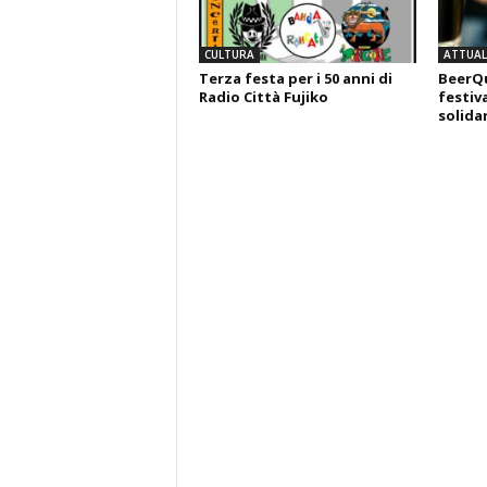
CULTURA
ATTUALI
Terza festa per i 50 anni di
BeerQu
Radio Città Fujiko
festiva
solida