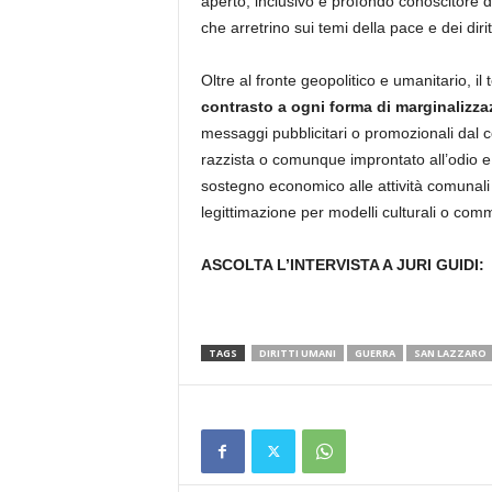
aperto, inclusivo e profondo conoscitore de
che arretrino sui temi della pace e dei diritt
Oltre al fronte geopolitico e umanitario, il
contrasto a ogni forma di marginalizza
messaggi pubblicitari o promozionali dal c
razzista o comunque improntato all’odio e a
sostegno economico alle attività comunali
legittimazione per modelli culturali o commer
ASCOLTA L’INTERVISTA A JURI GUIDI:
TAGS
DIRITTI UMANI
GUERRA
SAN LAZZARO