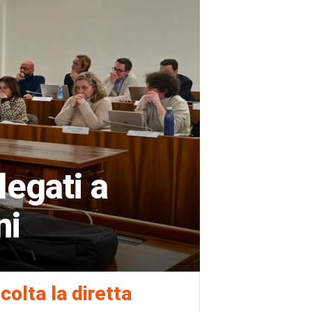
legati a
ni
colta la diretta