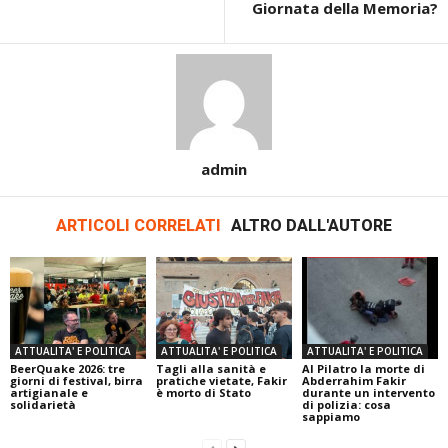
Giornata della Memoria?
admin
ARTICOLI CORRELATI
ALTRO DALL'AUTORE
ATTUALITA' E POLITICA
ATTUALITA' E POLITICA
ATTUALITA' E POLITICA
BeerQuake 2026: tre
Tagli alla sanità e
Al Pilatro la morte di
giorni di festival, birra
pratiche vietate, Fakir
Abderrahim Fakir
artigianale e
è morto di Stato
durante un intervento
solidarietà
di polizia: cosa
sappiamo