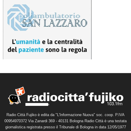
Radio Città Fujiko è edita da "L'Informazione Nuova" soc. coop. P.IVA
00954970372 Via Zanardi 369 - 40131 Bologna Radio Città è una testata
giornalistica registrata presso il Tribunale di Bologna in data 12/05/1977