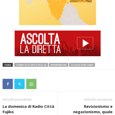
TAGS
COMITATO ARTICOLO 33
REFERENDUM
SCUOLE PARITARIE
Articolo precedente
Articolo successivo
La domenica di Radio Città
Revisionismo e
Fujiko
negazionismo, quale