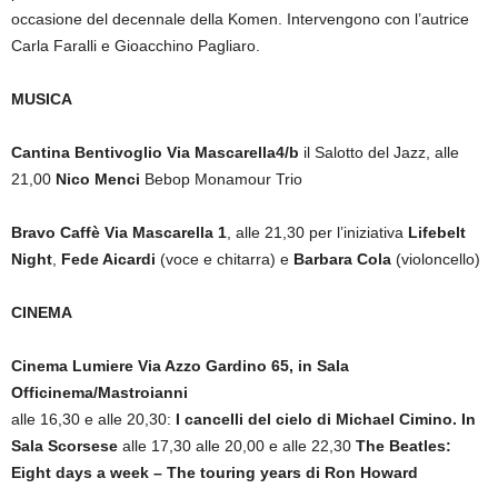
occasione del decennale della Komen. Intervengono con l’autrice
Carla Faralli e Gioacchino Pagliaro.
MUSICA
Cantina Bentivoglio Via Mascarella4/b
il Salotto del Jazz, alle
21,00
Nico Menci
Bebop Monamour Trio
Bravo Caffè Via Mascarella 1
, alle 21,30 per l’iniziativa
Lifebelt
Night
,
Fede Aicardi
(voce e chitarra) e
Barbara Cola
(violoncello)
CINEMA
Cinema Lumiere
Via Azzo Gardino 65, in Sala
Officinema/Mastroianni
alle 16,30 e alle 20,30:
I cancelli del cielo di Michael Cimino. In
Sala Scorsese
alle 17,30 alle 20,00 e alle 22,30
The Beatles:
Eight days a week – The touring years di Ron Howard