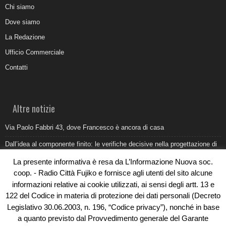
Chi siamo
Dove siamo
La Redazione
Ufficio Commerciale
Contatti
Altre notizie
Via Paolo Fabbri 43, dove Francesco è ancora di casa
Dall’idea al componente finito: le verifiche decisive nella progettazione di
uno stampo industriale
La presente informativa è resa da L’Informazione Nuova soc.
Belvedere Marittimo e il report ARPACAL 2026 sulla qualità del mare
coop. - Radio Città Fujiko e fornisce agli utenti del sito alcune
informazioni relative ai cookie utilizzati, ai sensi degli artt. 13 e
Come organizzare e allestire una camera ardente per l’ultimo saluto
122 del Codice in materia di protezione dei dati personali (Decreto
Umidità di risalita in casa, come riconoscere i segnali veri
Legislativo 30.06.2003, n. 196, “Codice privacy”), nonché in base
a quanto previsto dal Provvedimento generale del Garante