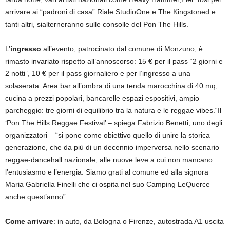
arrivare ai “padroni di casa” Riale StudioOne e The Kingstoned e
tanti altri, sialterneranno sulle consolle del Pon The Hills.
L’
ingresso
all’evento, patrocinato dal comune di Monzuno, è
rimasto invariato rispetto all’annoscorso: 15 € per il pass “2 giorni e
2 notti”, 10 € per il pass giornaliero e per l’ingresso a una
solaserata. Area bar all’ombra di una tenda marocchina di 40 mq,
cucina a prezzi popolari, bancarelle espazi espositivi, ampio
parcheggio: tre giorni di equilibrio tra la natura e le reggae vibes.“Il
‘Pon The Hills Reggae Festival’ – spiega Fabrizio Benetti, uno degli
organizzatori – “si pone come obiettivo quello di unire la storica
generazione, che da più di un decennio imperversa nello scenario
reggae-dancehall nazionale, alle nuove leve a cui non mancano
l’entusiasmo e l’energia. Siamo grati al comune ed alla signora
Maria Gabriella Finelli che ci ospita nel suo Camping LeQuerce
anche quest’anno”.
Come arrivare
: in auto, da Bologna o Firenze, autostrada A1 uscita