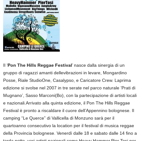
Il ‘
Pon The Hills Reggae Festival
’ nasce dalla sinergia di un
gruppo di ragazzi amanti dellevibrazioni in levare, Mongardino
Posse, Riale StudioOne, Casalypso, e Caricatore Crew. Laprima
edizione si svolse nel 2007 in tre serate nel parco naturale ‘Prati di
Mugnano’, Sasso Marconi(Bo), con la partecipazione di artisti locali
e nazionali.Arrivato alla quinta edizione, il Pon The Hills Reggae
Festival è pronto a riscaldare il cuore dell’Appennino bolognese. Il
camping “Le Querce” di Vallicella di Monzuno sarà per il
quartoanno consecutivo la location per il festival di musica reggae
della Provincia bolognese. Venerdì dalle 18 e sabato dalle 14 fino a
tarda notte, vari artisti nazionali come Heavy Hammer,Pier Tosi per