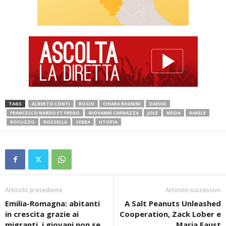
TAGS
ALBERTO CONTI
BOSIO
CHIARA RAGNINI
DAEVID
FRANCESCO NARDO FT FREGO
GIOVANNÌ CARNAZZA
JOLE
NEIDA
RAKELE
ROCUZZO
ROSSELLA
SEBBA
UTOPIA
Articolo precedente
Articolo successivo
Emilia-Romagna: abitanti
A Salt Peanuts Unleashed
in crescita grazie ai
Cooperation, Zack Lober e
migranti, i giovani non se
Maria Faust