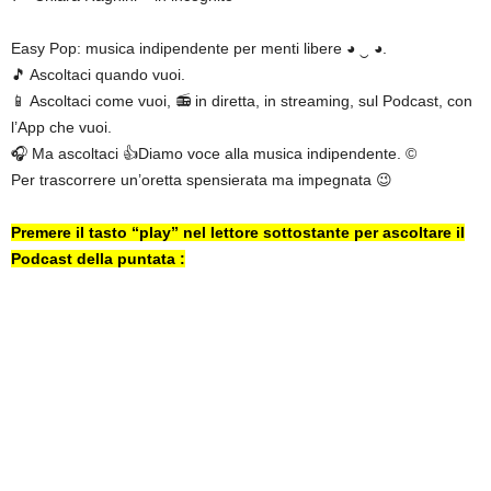
Easy Pop: musica indipendente per menti libere ◕ ‿ ◕.
🎵 Ascoltaci quando vuoi.
📱 Ascoltaci come vuoi, 📻 in diretta, in streaming, sul Podcast, con
l’App che vuoi.
🎧 Ma ascoltaci 👍Diamo voce alla musica indipendente. ©
Per trascorrere un’oretta spensierata ma impegnata 😉
Premere il tasto “play” nel lettore sottostante per ascoltare il
Podcast della puntata :