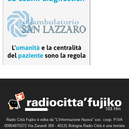
Radio Città Fujiko è edita da "L'Informazione Nuova" soc. coop. P.IVA
00954970372 Via Zanardi 369 - 40131 Bologna Radio Città è una testata