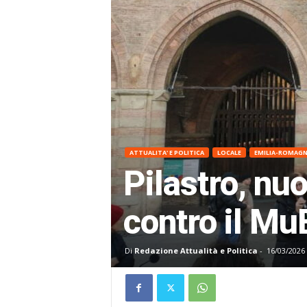
ATTUALITA' E POLITICA
LOCALE
EMILIA-ROMAG
Pilastro, nu
contro il Mu
Di
Redazione Attualità e Politica
-
16/03/2026