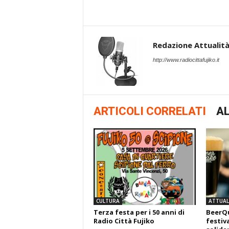
Redazione Attualità 
http://www.radiocittafujiko.it
ARTICOLI CORRELATI
AL
CULTURA
ATTUALI
Terza festa per i 50 anni di
BeerQu
Radio Città Fujiko
festiva