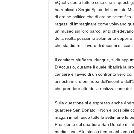
«Quel video e tuttele cose che in questi g
ha replicato Sergio Spina del comitato Mu
di ordine politico che di ordine scientifico
ragazzi di immaginare come volevano quel
un museo sul loro parco, anzi chiedevano un
della realtà possiamo solamente opporre l
che sta dietro il lavoro di decenni di scuola
Il comitato MuBasta, dunque, si dà appun
D’Accursio, durante il quale ribadirà la pro
cantiere e l’avvio di un confronto vero co
ai nostri microfoni l’idea dell’incontro dell
che prendere atto della realizzazione dell’e
Sulla questione si è espresso anche Andrea
quartiere San Donato: «Non è possibile cont
magari innaffiando tutte le settimane le pe
Presidente del quartiere San Donato di inte
mediazione. Allo stesso tempo abbiamo chi