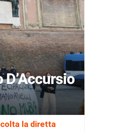
o D’Accursio
colta la diretta