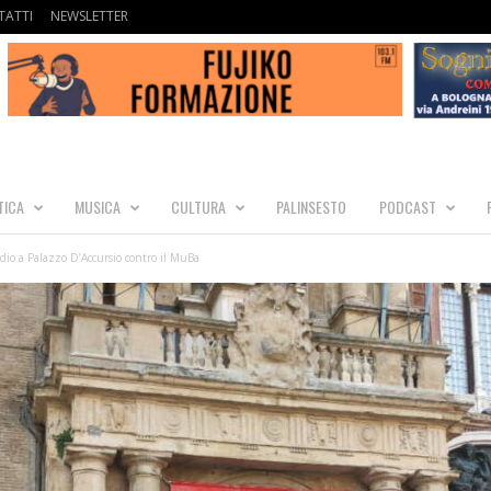
ATTI
NEWSLETTER
TICA
MUSICA
CULTURA
PALINSESTO
PODCAST
idio a Palazzo D’Accursio contro il MuBa