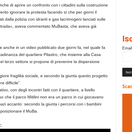
he di aprire un confronto con i cittadini sulla costruzione
rito ignorare la protesta facendo sì che per giorni il
ti dalla polizia con idranti e gas lacrimogeni lanciati sulle
r strada», aveva commentato MuBasta, che aveva già
Is
e anche in un video pubblicato due giorni fa, nel quale fa
Email
ttadinanza del quartiere Pilastro, che insieme alla Casa
 del terzo settore si propone di prevenire la dispersione
giore fragilità sociale, e secondo la giunta questo progetto
e difficile”.
Scar
o, con degli incontri fatti con il quartiere, a livello
so che il parco Mitilini non era un parco in cui giocavano
pazi accanto: secondo la giunta i percorsi con i bambini
 posizionare il MuBa.
: