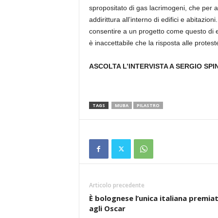
spropositato di gas lacrimogeni, che per 
addirittura all’interno di edifici e abitazi
consentire a un progetto come questo di ess
è inaccettabile che la risposta alle protest
ASCOLTA L’INTERVISTA A SERGIO SPI
TAGS
MUBA
PILASTRO
Articolo precedente
È bolognese l’unica italiana premia
agli Oscar