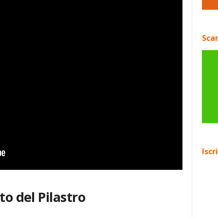
Scar
Iscr
to del Pilastro