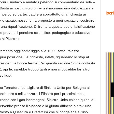
iorni il sindaco è andato ripetendo si commentano da sole –
Basta ai nostri microfoni – testimoniano una debolezza sia
Iscr
. Il percorso partecipato era soprattutto una richiesta ai
lo spazio, nessuno ha proposto a quei ragazzi di costruire
a riqualificazione. Di fronte a questo tipo di falsificazione
e prove e il pensiero scientifico, pedagogico e educativo
 al Pilastro».
tamento oggi pomeriggio alle 16.00 sotto Palazzo
pria posizione. Le richieste, infatti, riguardano lo stop al
i residenti a bocce ferme. Per questa ragione Spina contesta
’11 aprile: sarebbe troppo tardi e non si potrebbe far altro
dificio.
 Tornatore, consigliere di Sinistra Unita per Bologna al
inuare a militarizzare il Pilastro per i prossimi mesi,
rsone con i gas lacrimogeni. Sinistra Unita chiede quindi al
rvenire presso il sindaco e la giunta affinché si trovi una
esto a Questura e Prefettura che si ponga fine all’uso