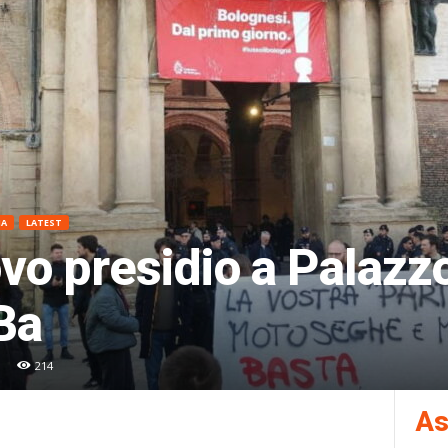
NA
LATEST
ovo presidio a Palazz
Ba
214
As