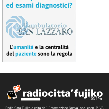
Radio Città Fujiko è edita da "L'Informazione Nuova" soc. coop. P.IVA