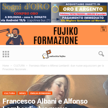
Home
CULTURA
Francesco Albani e Alfonso Lombardi: due nuove acquisizioni per la
Pinacoteca Nazionale...
CULTURA
NEWS
EMILIA-ROMAGNA
Francesco Albani e Alfonso