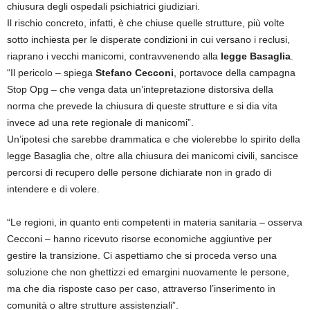
chiusura degli ospedali psichiatrici giudiziari.
Il rischio concreto, infatti, è che chiuse quelle strutture, più volte
sotto inchiesta per le disperate condizioni in cui versano i reclusi,
riaprano i vecchi manicomi, contravvenendo alla
legge Basaglia
.
“Il pericolo – spiega
Stefano Cecconi
, portavoce della campagna
Stop Opg – che venga data un’intepretazione distorsiva della
norma che prevede la chiusura di queste strutture e si dia vita
invece ad una rete regionale di manicomi”.
Un’ipotesi che sarebbe drammatica e che violerebbe lo spirito della
legge Basaglia che, oltre alla chiusura dei manicomi civili, sancisce
percorsi di recupero delle persone dichiarate non in grado di
intendere e di volere.
“Le regioni, in quanto enti competenti in materia sanitaria – osserva
Cecconi – hanno ricevuto risorse economiche aggiuntive per
gestire la transizione. Ci aspettiamo che si proceda verso una
soluzione che non ghettizzi ed emargini nuovamente le persone,
ma che dia risposte caso per caso, attraverso l’inserimento in
comunità o altre strutture assistenziali”.