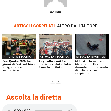
admin
ARTICOLI CORRELATI
ALTRO DALL'AUTORE
ATTUALITA' E POLITICA
ATTUALITA' E POLITICA
ATTUALITA' E POLITICA
BeerQuake 2026: tre
Tagli alla sanità e
Al Pilatro la morte di
giorni di festival, birra
pratiche vietate, Fakir
Abderrahim Fakir
artigianale e
è morto di Stato
durante un intervento
solidarietà
di polizia: cosa
sappiamo
Ascolta la diretta