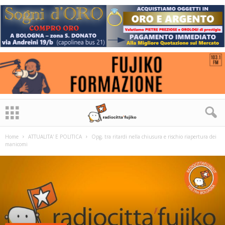
Home
ATTUALITA' E POLITICA
Opg, tra ritardi nella chiusura e rischio riapertura dei
manicomi