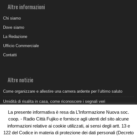
Altre informazioni
Chi siamo
Dove siamo
La Redazione
Ufficio Commerciale
Contatti
Altre notizie
Come organizzare e allestire una camera ardente per l’ultimo saluto
Umidità di risalita in casa, come riconoscere i segnali veri
Torna il Sun Donato Festival 2026
La presente informativa è resa da L’Informazione Nuova soc.
coop. - Radio Città Fujiko e fornisce agli utenti del sito alcune
Come il busking moderno ridisegna il paesaggio sonoro urbano
informazioni relative ai cookie utilizzati, ai sensi degli artt. 13 e
Saldi estivi Michele Lopriore: l’eleganza Made in Italy incontra gli sconti
122 del Codice in materia di protezione dei dati personali (Decreto