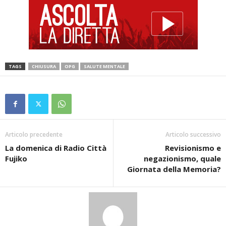
TAGS
CHIUSURA
OPG
SALUTE MENTALE
Articolo precedente
Articolo successivo
La domenica di Radio Città
Revisionismo e
Fujiko
negazionismo, quale
Giornata della Memoria?