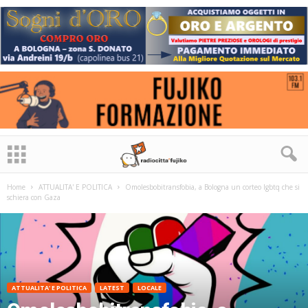
Home
ATTUALITA' E POLITICA
Omolesbobitransfobia, a Bologna un corteo lgbtq che si
schiera con Gaza
ATTUALITA' E POLITICA
LATEST
LOCALE