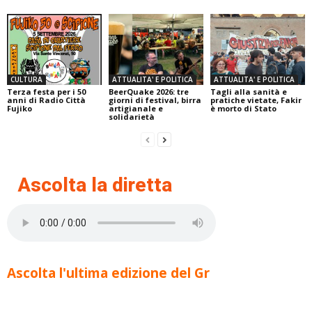
CULTURA
ATTUALITA' E POLITICA
ATTUALITA' E POLITICA
Terza festa per i 50
BeerQuake 2026: tre
Tagli alla sanità e
anni di Radio Città
giorni di festival, birra
pratiche vietate, Fakir
Fujiko
artigianale e
è morto di Stato
solidarietà
Ascolta la diretta
Ascolta l'ultima edizione del Gr