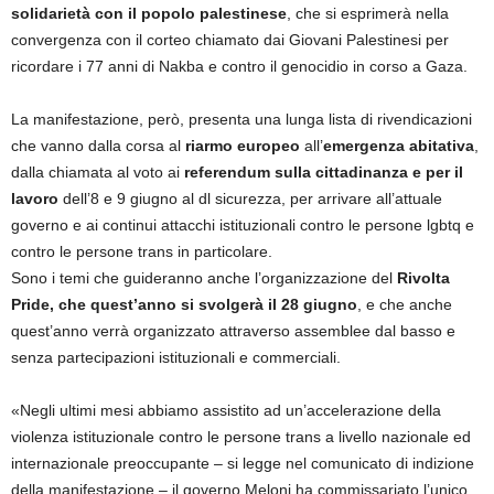
solidarietà con il popolo palestinese
, che si esprimerà nella
convergenza con il corteo chiamato dai Giovani Palestinesi per
ricordare i 77 anni di Nakba e contro il genocidio in corso a Gaza.
La manifestazione, però, presenta una lunga lista di rivendicazioni
che vanno dalla corsa al
riarmo europeo
all’
emergenza abitativa
,
dalla chiamata al voto ai
referendum sulla cittadinanza e per il
lavoro
dell’8 e 9 giugno al dl sicurezza, per arrivare all’attuale
governo e ai continui attacchi istituzionali contro le persone lgbtq e
contro le persone trans in particolare.
Sono i temi che guideranno anche l’organizzazione del
Rivolta
Pride, che quest’anno si svolgerà il 28 giugno
, e che anche
quest’anno verrà organizzato attraverso assemblee dal basso e
senza partecipazioni istituzionali e commerciali.
«Negli ultimi mesi abbiamo assistito ad un’accelerazione della
violenza istituzionale contro le persone trans a livello nazionale ed
internazionale preoccupante – si legge nel comunicato di indizione
della manifestazione – il governo Meloni ha commissariato l’unico