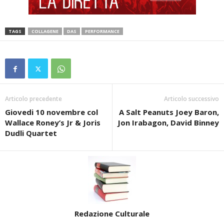
TAGS
COLLAGENE
DAS
PERFORMANCE
Articolo precedente
Articolo successivo
Giovedi 10 novembre col
A Salt Peanuts Joey Baron,
Wallace Roney’s Jr & Joris
Jon Irabagon, David Binney
Dudli Quartet
Redazione Culturale