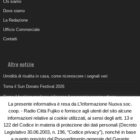
Chi siamo
Dove siamo
La Redazione
Ufficio Commerciale
Contatti
Altre notizie
Umidità di risalita in casa, come riconoscere i segnali veri
Torna il Sun Donato Festival 2026
Come il busking moderno ridisegna il paesaggio sonoro urbano
La presente informativa è resa da L’Informazione Nuova soc.
Saldi estivi Michele Lopriore: l’eleganza Made in Italy incontra gli sconti
coop. - Radio Città Fujiko e fornisce agli utenti del sito alcune
da non perdere
informazioni relative ai cookie utilizzati, ai sensi degli artt. 13 e
“Aho!” Un Atto di creazione e potenza di vita al Crisalide Forlì festival
122 del Codice in materia di protezione dei dati personali (Decreto
2026
Legislativo 30.06.2003, n. 196, “Codice privacy”), nonché in base
a quanto previsto dal Provvedimento generale del Garante