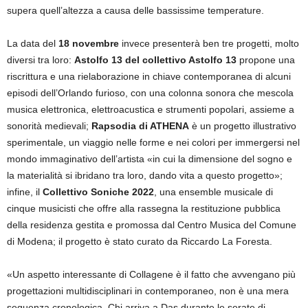
supera quell’altezza a causa delle bassissime temperature.
La data del
18 novembre
invece presenterà ben tre progetti, molto
diversi tra loro:
Astolfo 13
del collettivo Astolfo 13
propone una
riscrittura e una rielaborazione in chiave contemporanea di alcuni
episodi dell’Orlando furioso, con una colonna sonora che mescola
musica elettronica, elettroacustica e strumenti popolari, assieme a
sonorità medievali;
Rapsodia di ATHENA
è un progetto illustrativo
sperimentale, un viaggio nelle forme e nei colori per immergersi nel
mondo immaginativo dell’artista «in cui la dimensione del sogno e
la materialità si ibridano tra loro, dando vita a questo progetto»;
infine, il
Collettivo Soniche 2022
, una ensemble musicale di
cinque musicisti che offre alla rassegna la restituzione pubblica
della residenza gestita e promossa dal Centro Musica del Comune
di Modena; il progetto è stato curato da Riccardo La Foresta.
«Un aspetto interessante di Collagene è il fatto che avvengano più
progettazioni multidisciplinari in contemporaneo, non è una mera
sequenza cronologica. Chi arriva a Das durante le serate di