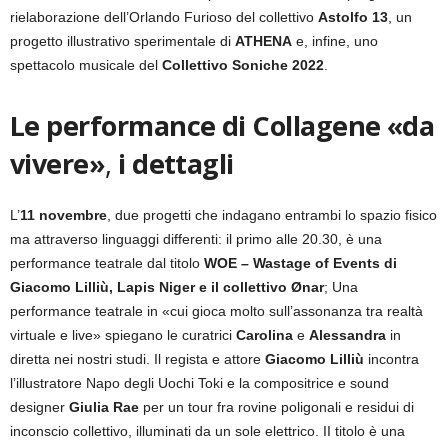
rielaborazione dell’Orlando Furioso del collettivo
Astolfo 13
, un
progetto illustrativo sperimentale di
ATHENA
e, infine, uno
spettacolo musicale del
Collettivo Soniche 2022
.
Le performance di Collagene «da
vivere»
,
i dettagli
L’
11 novembre
, due progetti che indagano entrambi lo spazio fisico
ma attraverso linguaggi differenti: il primo alle 20.30, è una
performance teatrale dal titolo
WOE – Wastage of Events di
Giacomo Lilliù, Lapis Niger e il collettivo Ønar
; Una
performance teatrale in «cui gioca molto sull’assonanza tra realtà
virtuale e live» spiegano le curatrici
Carolina
e
Alessandra
in
diretta nei nostri studi. Il regista e attore
Giacomo Lilliù
incontra
l’illustratore Napo degli Uochi Toki e la compositrice e sound
designer
Giulia Rae
per un tour fra rovine poligonali e residui di
inconscio collettivo, illuminati da un sole elettrico. II titolo è una