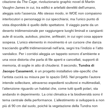
citazione da
The Cage
, rivoluzionario graphic novel di Martin
Vaughn-James in cui, tra edifici e artefatti derelitti dell’umano,
aleggia solo l’assenza. Allo stesso modo, in WOE non compaiono
interlocutori o personaggi in cui specchiarsi, ma l’unico punto di
vista disponibile è quello dello spettatore. II viaggio parte da un
deserto tridimensionale per raggiungere luoghi liminali e cangianti:
aule di scuola, autobus, piscine, anfiteatri, in cui ogni cosa appare
sospesa. L’unico elemento in movimento é un cursore che danza
tracciando graffiti tridimensionali nell’aria, segni tra I’indizio e I’atto
vandalico. Per i corridoi aleggia un tappeto sonoro d’ambiente e
una voce distorta che parla di file aperti e cancellati, supporti di
memoria, di soglie in atto di chiudersi. Il secondo,
Tundra di
Jacopo Casamenti
, è un progetto installativo site-specific che
l’artista cucirà su misura per lo spazio DAS. Nel progetto l’autore
intende sollecitare, attraverso espedienti scultorei e multimediali,
l’attenzione riguardo un habitat che, come tutti quelli polari, sta
andando in deperimento. La crisi climatica e la biodiversità sono il
tema centrale della performance. L’allestimento si svilupperà a non
più di 90 cm dal suolo, poiché la vegetazione della Tundra non